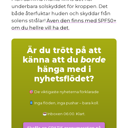
underbara solskyddet för kroppen. Det
både återfuktar huden och skyddar från
solens strålar!
Även den finns med SPF50+
om du hellre vill ha det.
Är du trött på att
känna att du
borde
hänga med i
nyhetsflödet?
De viktigaste nyheterna förklarade
Inga flöden, inga pushar – bara koll.
Inboxen 06:00. Klart.
Skaffa en GRATIS prenumeration på