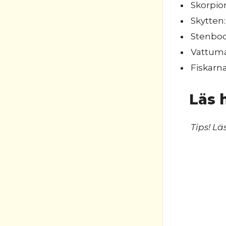
Skorpio
Skytten
Stenbock
Vattuma
Fiskarna:
Läs 
Tips! Lä