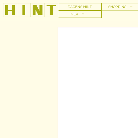
Hoppa
DAGENS HINT
SHOPPING
till
MER
innehåll