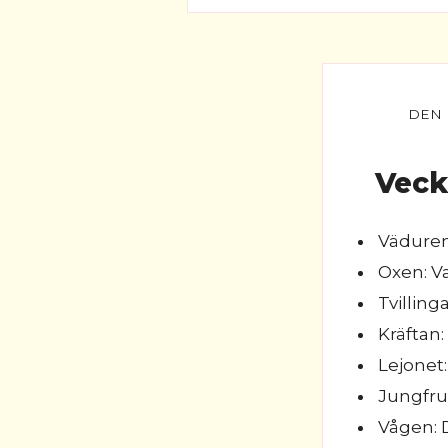
Veck
Väduren:
Oxen: Va
Tvilling
Kräftan
Lejonet:
Jungfrun
Vågen: D