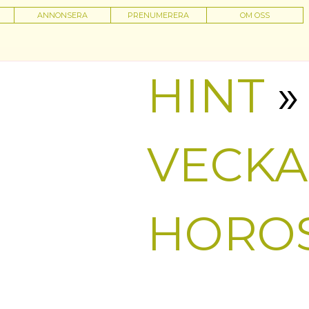
ANNONSERA
PRENUMERERA
OM OSS
HINT
»
VECK
HORO