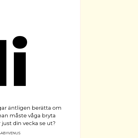
li
ågar äntligen berätta om
nan måste våga bryta
ust din vecka se ut?
BABYVENUS