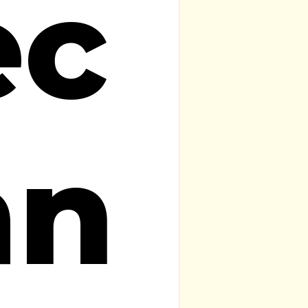
ec
an