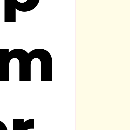
em
er