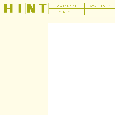
Hoppa
DAGENS HINT
SHOPPING
till
MER
innehåll