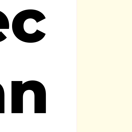
ec
an