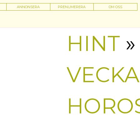
ANNONSERA
PRENUMERERA
OM OSS
HINT
»
VECK
HORO