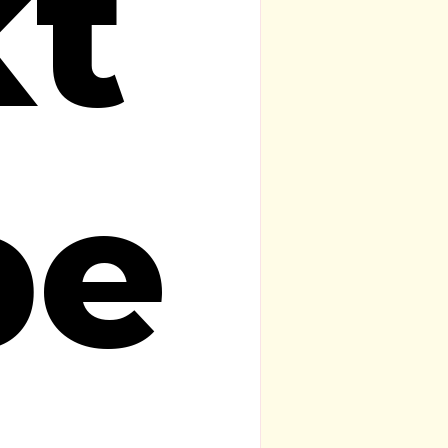
kt
be