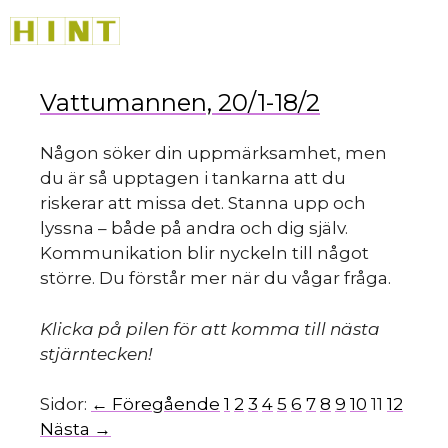
Hoppa
M
till
innehåll
Vattumannen, 20/1-18/2
Någon söker din uppmärksamhet, men
du är så upptagen i tankarna att du
riskerar att missa det. Stanna upp och
lyssna – både på andra och dig själv.
Kommunikation blir nyckeln till något
större. Du förstår mer när du vågar fråga.
Klicka på pilen för att komma till nästa
stjärntecken!
Sidor:
← Föregående
1
2
3
4
5
6
7
8
9
10
11
12
Nästa →