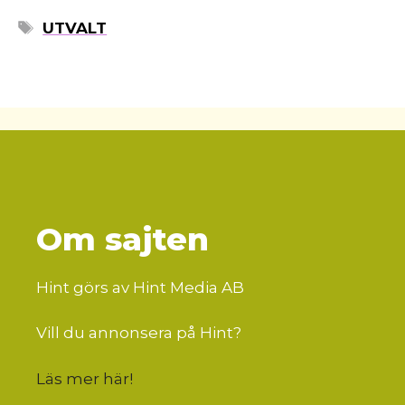
ETIKETTER
UTVALT
Om sajten
Hint görs av Hint Media AB
Vill du annonsera på Hint?
Läs mer här
!