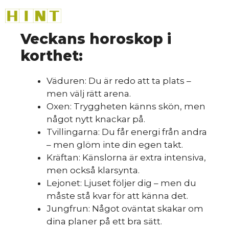
Hoppa
M
till
innehåll
Veckans horoskop i
korthet:
Väduren: Du är redo att ta plats –
men välj rätt arena.
Oxen: Tryggheten känns skön, men
något nytt knackar på.
Tvillingarna: Du får energi från andra
– men glöm inte din egen takt.
Kräftan: Känslorna är extra intensiva,
men också klarsynta.
Lejonet: Ljuset följer dig – men du
måste stå kvar för att känna det.
Jungfrun: Något oväntat skakar om
dina planer på ett bra sätt.