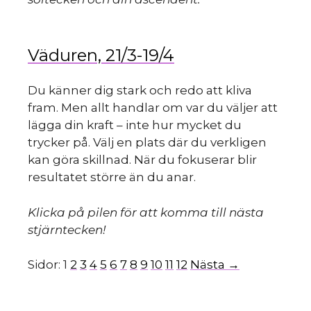
Väduren, 21/3-19/4
Du känner dig stark och redo att kliva
fram. Men allt handlar om var du väljer att
lägga din kraft – inte hur mycket du
trycker på. Välj en plats där du verkligen
kan göra skillnad. När du fokuserar blir
resultatet större än du anar.
Klicka på pilen för att komma till nästa
stjärntecken!
Sidor:
1
2
3
4
5
6
7
8
9
10
11
12
Nästa →