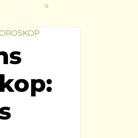
HOROSKOP
ns
kop:
s