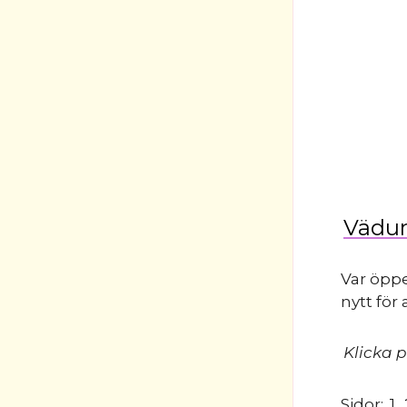
Vädur
Var öppe
nytt för
Klicka p
Sidor:
1