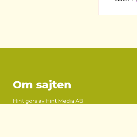
Om sajten
Hint görs av Hint Media AB
Vill du annonsera på Hint?
Läs mer här
!