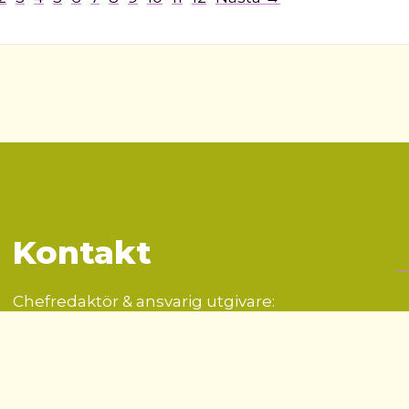
Kontakt
Chefredaktör & ansvarig utgivare:
Irena Pozar
irena@hinthint.se