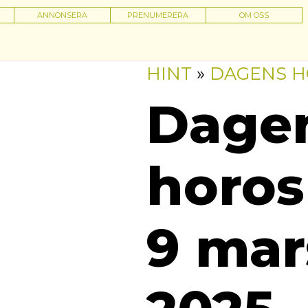
ANNONSERA
PRENUMERERA
OM OSS
HINT
»
DAGENS 
Dage
horos
9 mar