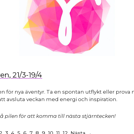
en, 21/3-19/4
n för nya äventyr. Ta en spontan utflykt eller prova
 att avsluta veckan med energi och inspiration.
å pilen för att komma till nästa stjärntecken!
2
3
4
5
6
7
8
9
10
11
12
Nästa →