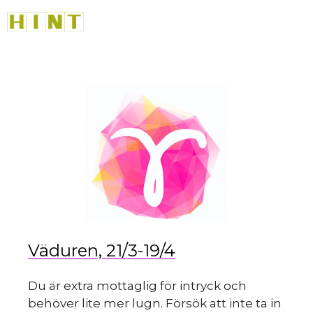
sk
Hoppa
M
till
innehåll
du
Väduren, 21/3-19/4
Du är extra mottaglig för intryck och
behöver lite mer lugn. Försök att inte ta in