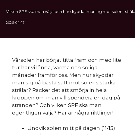
Vilken SPF ska man välja och hur skyddar man sig mot solens stråla
2026-04-17
Vårsolen har börjat titta fram och med lite
tur har vi långa, varma och soliga
månader framför oss. Men hur skyddar
man sig på bästa sätt mot solens starka
strålar? Räcker det att smörja in hela
kroppen om man vill spendera en dag på
stranden? Och vilken SPF ska man
egentligen välja? Här är några riktlinjer!
Undvik solen mitt på dagen (11-15)