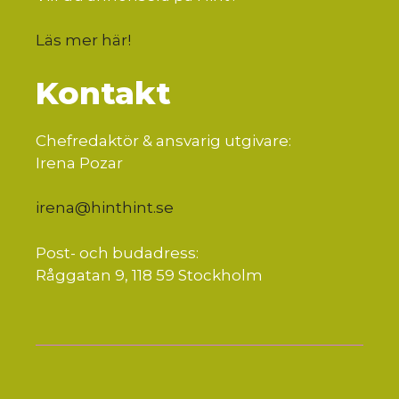
Läs mer här
!
Kontakt
Chefredaktör & ansvarig utgivare:
Irena Pozar
irena@hinthint.se
Post- och budadress:
Råggatan 9, 118 59 Stockholm