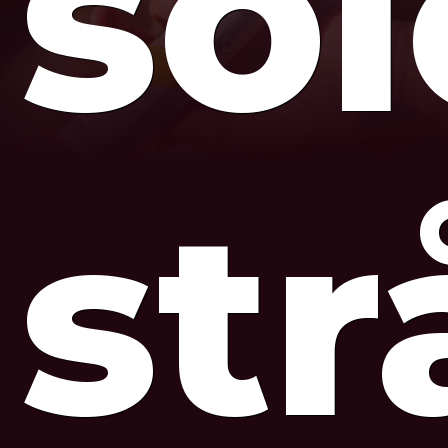
so
str