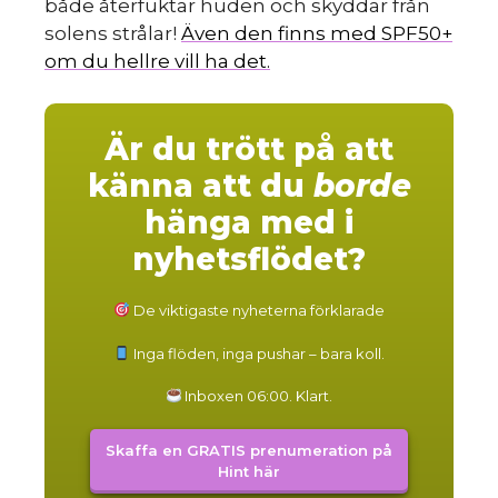
både återfuktar huden och skyddar från
solens strålar!
Även den finns med SPF50+
om du hellre vill ha det.
Är du trött på att
känna att du
borde
hänga med i
nyhetsflödet?
De viktigaste nyheterna förklarade
Inga flöden, inga pushar – bara koll.
Inboxen 06:00. Klart.
Skaffa en GRATIS prenumeration på
Hint här