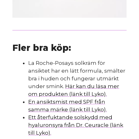
Fler bra köp:
La Roche-Posays solkräm för
ansiktet har en lätt formula, smälter
bra i huden och fungerar utmärkt
under smink.
Här kan du läsa mer
om produkten (länk till Lyko).
En ansiktsmist med SPF från
samma märke (länk till Lyko).
Ett återfuktande solskydd med
hyaluronsyra från Dr. Ceuracle (länk
till Lyko).