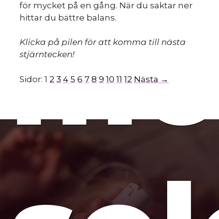
för mycket på en gång. När du saktar ner
mo
hittar du bättre balans.
Klicka på pilen för att komma till nästa
stjärntecken!
Sidor:
1
2
3
4
5
6
7
8
9
10
11
12
Nästa →