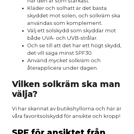
när den är som starkast.
Kläder och solhatt är det bästa
skyddet mot solen, och solkräm ska
användas som komplement.
Välj ett solskydd som skyddar mot
både UVA- och UVB-strålar.
Och se till att det har ett högt skydd,
det vill säga minst SPF30.
Använd
mycket
solkräm och
återapplicera under dagen.
Vilken solkräm ska man
välja?
Vi har skannat av butikshyllorna och här är
våra favoritsolskydd för ansikte och kropp!
SPF för ansiktet från