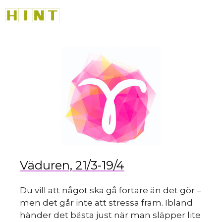
sk
Hoppa
M
till
innehåll
du
Väduren, 21/3-19/4
Du vill att något ska gå fortare än det gör –
men det går inte att stressa fram. Ibland
händer det bästa just när man släpper lite