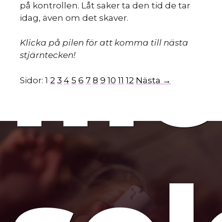
på kontrollen. Låt saker ta den tid de tar
mo
idag, även om det skaver.
Klicka på pilen för att komma till nästa
stjärntecken!
Sidor:
1
2
3
4
5
6
7
8
9
10
11
12
Nästa →