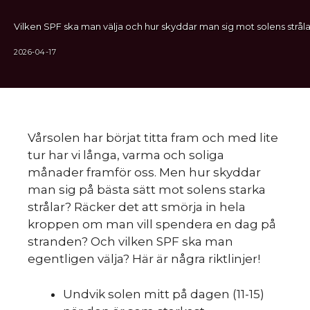
Vilken SPF ska man välja och hur skyddar man sig mot solens stråla
2026-04-17
Vårsolen har börjat titta fram och med lite
tur har vi långa, varma och soliga
månader framför oss. Men hur skyddar
man sig på bästa sätt mot solens starka
strålar? Räcker det att smörja in hela
kroppen om man vill spendera en dag på
stranden? Och vilken SPF ska man
egentligen välja? Här är några riktlinjer!
Undvik solen mitt på dagen (11-15)