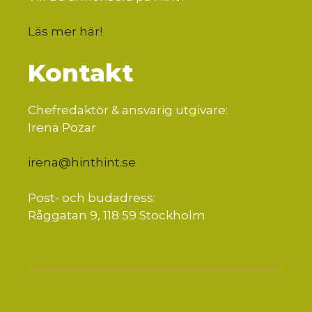
Läs mer här
!
Kontakt
Chefredaktör & ansvarig utgivare:
Irena Pozar
irena@hinthint.se
Post- och budadress:
Råggatan 9, 118 59 Stockholm