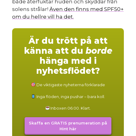
både återfuktar huden och skyddar från
solens strålar!
Även den finns med SPF50+
om du hellre vill ha det.
Är du trött på att
känna att du
borde
hänga med i
nyhetsflödet?
De viktigaste nyheterna förklarade
Inga flöden, inga pushar – bara koll.
Inboxen 06:00. Klart.
Skaffa en GRATIS prenumeration på
Hint här