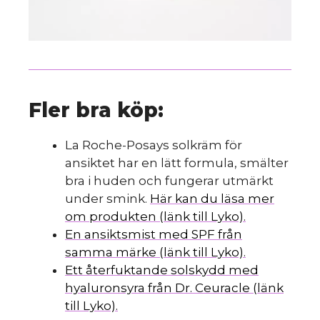
Fler bra köp:
La Roche-Posays solkräm för
ansiktet har en lätt formula, smälter
bra i huden och fungerar utmärkt
under smink.
Här kan du läsa mer
om produkten (länk till Lyko).
En ansiktsmist med SPF från
samma märke (länk till Lyko).
Ett återfuktande solskydd med
hyaluronsyra från Dr. Ceuracle (länk
till Lyko).