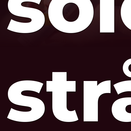
so
str