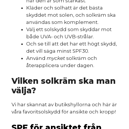
när den är som starkast.
Kläder och solhatt är det bästa
skyddet mot solen, och solkräm ska
användas som komplement.
Välj ett solskydd som skyddar mot
både UVA- och UVB-strålar.
Och se till att det har ett högt skydd,
det vill säga minst SPF30.
Använd
mycket
solkräm och
återapplicera under dagen.
Vilken solkräm ska man
välja?
Vi har skannat av butikshyllorna och här är
våra favoritsolskydd för ansikte och kropp!
SPF för ansiktet från