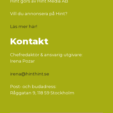
Hint görs av Hint Media AB
Vill du annonsera på Hint?
Läs mer här
!
Kontakt
Chefredaktör & ansvarig utgivare:
Irena Pozar
irena@hinthint.se
Post- och budadress:
Råggatan 9, 118 59 Stockholm