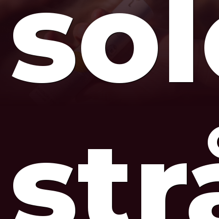
so
str