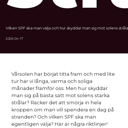
Vilken SPF ska man välja och hur skyddar man sig mot solens stråla
2026-04-17
Vårsolen har börjat titta fram och med lite
tur har vi långa, varma och soliga
månader framför oss. Men hur skyddar
man sig på bästa sätt mot solens starka
strålar? Räcker det att smörja in hela
kroppen om man vill spendera en dag på
stranden? Och vilken SPF ska man
egentligen välja? Här är några riktlinjer!