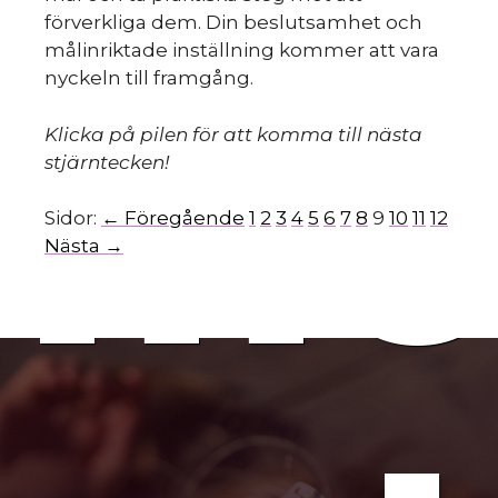
förverkliga dem. Din beslutsamhet och
målinriktade inställning kommer att vara
nyckeln till framgång.
mo
Klicka på pilen för att komma till nästa
stjärntecken!
Sidor:
← Föregående
1
2
3
4
5
6
7
8
9
10
11
12
Nästa →