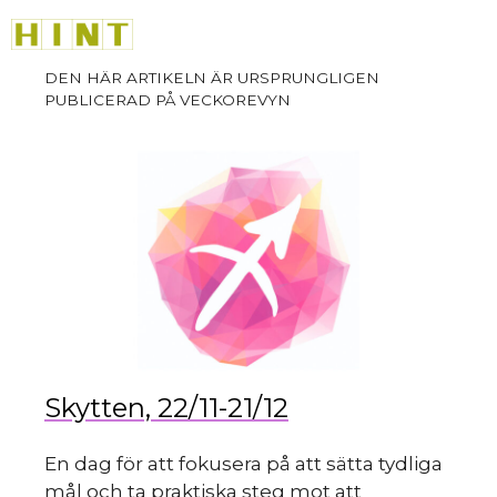
sk
Hoppa
M
till
innehåll
du
Skytten, 22/11-21/12
En dag för att fokusera på att sätta tydliga
mål och ta praktiska steg mot att