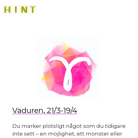
sk
Hoppa
M
till
innehåll
du
Väduren, 21/3-19/4
Du märker plötsligt något som du tidigare
inte sett – en möjlighet, ett mönster eller