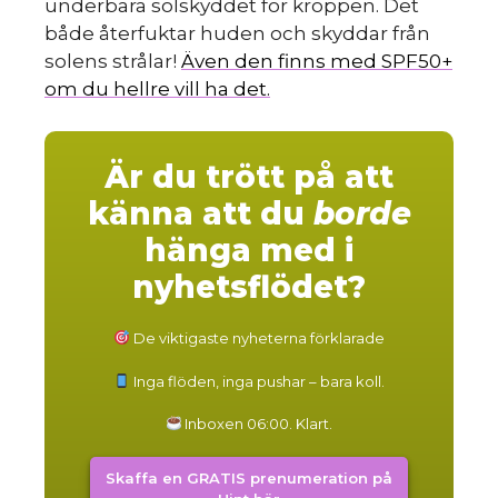
underbara solskyddet för kroppen. Det
både återfuktar huden och skyddar från
solens strålar!
Även den finns med SPF50+
om du hellre vill ha det.
Är du trött på att
känna att du
borde
hänga med i
nyhetsflödet?
De viktigaste nyheterna förklarade
Inga flöden, inga pushar – bara koll.
Inboxen 06:00. Klart.
Skaffa en GRATIS prenumeration på