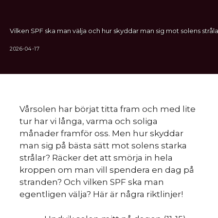
Vilken SPF ska man välja och hur skyddar man sig mot solens stråla
2026-04-17
Vårsolen har börjat titta fram och med lite
tur har vi långa, varma och soliga
månader framför oss. Men hur skyddar
man sig på bästa sätt mot solens starka
strålar? Räcker det att smörja in hela
kroppen om man vill spendera en dag på
stranden? Och vilken SPF ska man
egentligen välja? Här är några riktlinjer!