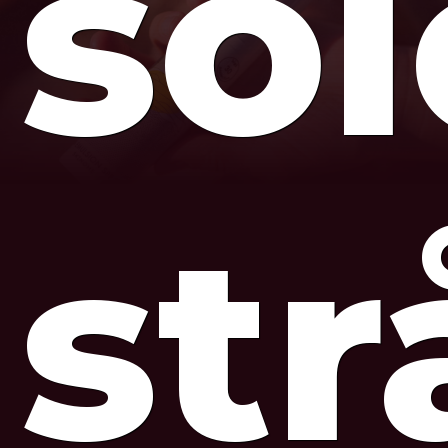
so
str