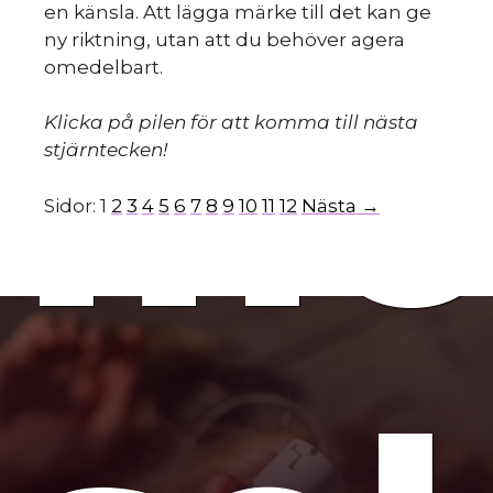
en känsla. Att lägga märke till det kan ge
ny riktning, utan att du behöver agera
mo
omedelbart.
Klicka på pilen för att komma till nästa
stjärntecken!
Sidor:
1
2
3
4
5
6
7
8
9
10
11
12
Nästa →