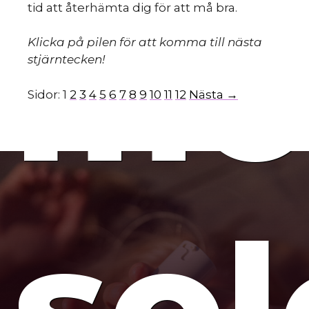
mo
tid att återhämta dig för att må bra.
Klicka på pilen för att komma till nästa
stjärntecken!
Sidor:
1
2
3
4
5
6
7
8
9
10
11
12
Nästa →
so