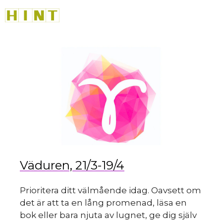
Hoppa
M
till
innehåll
du
Väduren, 21/3-19/4
Prioritera ditt välmående idag. Oavsett om
det är att ta en lång promenad, läsa en
bok eller bara njuta av lugnet, ge dig själv