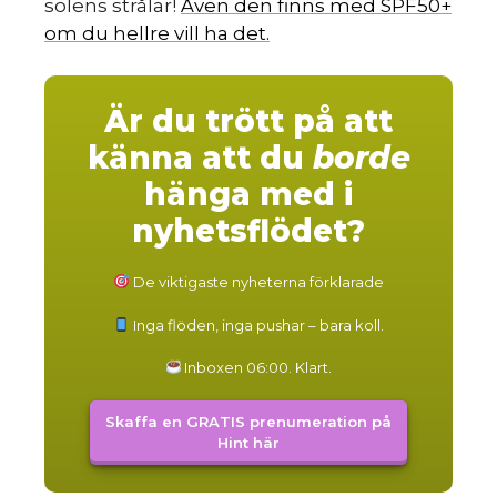
solens strålar!
Även den finns med SPF50+
om du hellre vill ha det.
Är du trött på att
känna att du
borde
hänga med i
nyhetsflödet?
De viktigaste nyheterna förklarade
Inga flöden, inga pushar – bara koll.
Inboxen 06:00. Klart.
Skaffa en GRATIS prenumeration på
Hint här