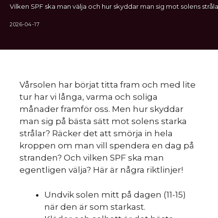
Vilken SPF ska man välja och hur skyddar man sig mot solens stråla
2026-04-17
Vårsolen har börjat titta fram och med lite
tur har vi långa, varma och soliga
månader framför oss. Men hur skyddar
man sig på bästa sätt mot solens starka
strålar? Räcker det att smörja in hela
kroppen om man vill spendera en dag på
stranden? Och vilken SPF ska man
egentligen välja? Här är några riktlinjer!
Undvik solen mitt på dagen (11-15)
när den är som starkast.