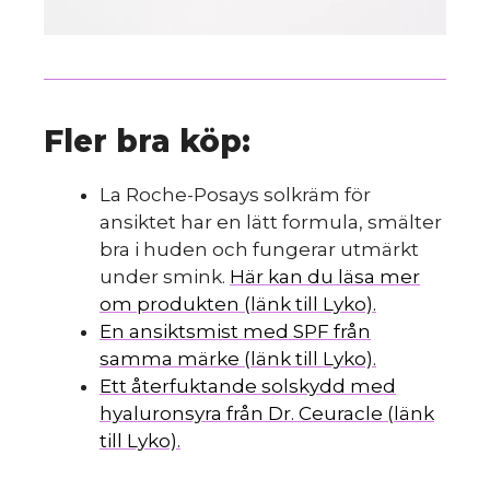
Fler bra köp:
La Roche-Posays solkräm för
ansiktet har en lätt formula, smälter
bra i huden och fungerar utmärkt
under smink.
Här kan du läsa mer
om produkten (länk till Lyko).
En ansiktsmist med SPF från
samma märke (länk till Lyko).
Ett återfuktande solskydd med
hyaluronsyra från Dr. Ceuracle (länk
till Lyko).