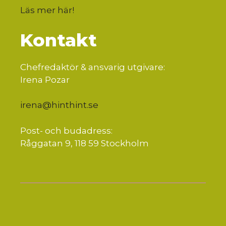
Läs mer här
!
Kontakt
Chefredaktör & ansvarig utgivare:
Irena Pozar
irena@hinthint.se
Post- och budadress:
Råggatan 9, 118 59 Stockholm