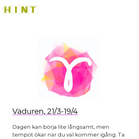
sk
Hoppa
M
till
innehåll
du
Väduren, 21/3-19/4
Dagen kan börja lite långsamt, men
tempot ökar när du väl kommer igång. Ta