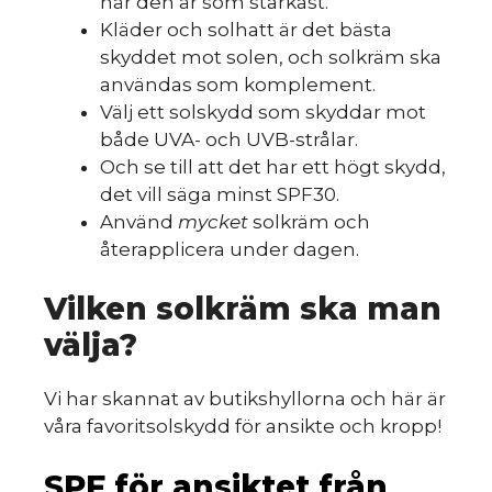
när den är som starkast.
Kläder och solhatt är det bästa
skyddet mot solen, och solkräm ska
användas som komplement.
Välj ett solskydd som skyddar mot
både UVA- och UVB-strålar.
Och se till att det har ett högt skydd,
det vill säga minst SPF30.
Använd
mycket
solkräm och
återapplicera under dagen.
Vilken solkräm ska man
välja?
Vi har skannat av butikshyllorna och här är
våra favoritsolskydd för ansikte och kropp!
SPF för ansiktet från