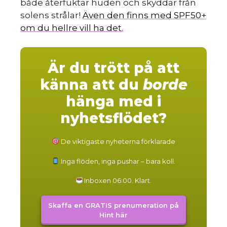
både återfuktar huden och skyddar från
solens strålar!
Även den finns med SPF50+
om du hellre vill ha det.
Är du trött på att
känna att du
borde
hänga med i
nyhetsflödet?
De viktigaste nyheterna förklarade
Inga flöden, inga pushar – bara koll.
Inboxen 06:00. Klart.
Skaffa en GRATIS prenumeration på
Hint här