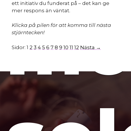
ett initiativ du funderat på – det kan ge
mo
mer respons än väntat.
Klicka på pilen för att komma till nästa
stjärntecken!
Sidor:
1
2
3
4
5
6
7
8
9
10
11
12
Nästa →