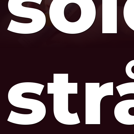
so
str