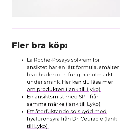
Fler bra köp:
La Roche-Posays solkräm för
ansiktet har en lätt formula, smälter
bra i huden och fungerar utmärkt
under smink.
Här kan du läsa mer
om produkten (länk till Lyko).
En ansiktsmist med SPF från
samma märke (länk till Lyko).
Ett återfuktande solskydd med
hyaluronsyra från Dr. Ceuracle (länk
till Lyko).