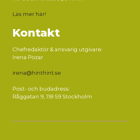
Läs mer här
!
Kontakt
Chefredaktör & ansvarig utgivare:
Irena Pozar
irena@hinthint.se
Post- och budadress:
Råggatan 9, 118 59 Stockholm