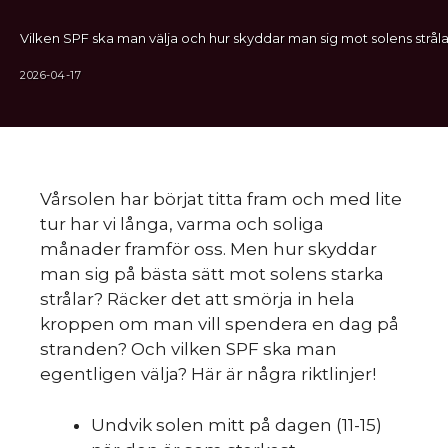
Vilken SPF ska man välja och hur skyddar man sig mot solens stråla
2026-04-17
Vårsolen har börjat titta fram och med lite
tur har vi långa, varma och soliga
månader framför oss. Men hur skyddar
man sig på bästa sätt mot solens starka
strålar? Räcker det att smörja in hela
kroppen om man vill spendera en dag på
stranden? Och vilken SPF ska man
egentligen välja? Här är några riktlinjer!
Undvik solen mitt på dagen (11-15)