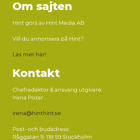
Om sajten
Hint görs av Hint Media AB
Vill du annonsera på Hint?
Läs mer här
!
Kontakt
Chefredaktör & ansvarig utgivare:
Irena Pozar
irena@hinthint.se
Post- och budadress:
Råggatan 9, 118 59 Stockholm