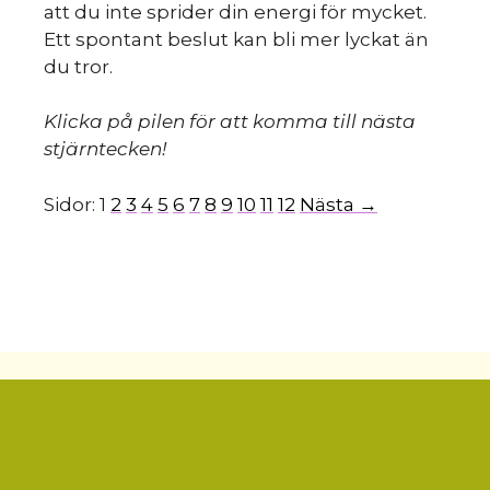
att du inte sprider din energi för mycket.
Ett spontant beslut kan bli mer lyckat än
du tror.
Klicka på pilen för att komma till nästa
stjärntecken!
Sidor:
1
2
3
4
5
6
7
8
9
10
11
12
Nästa →