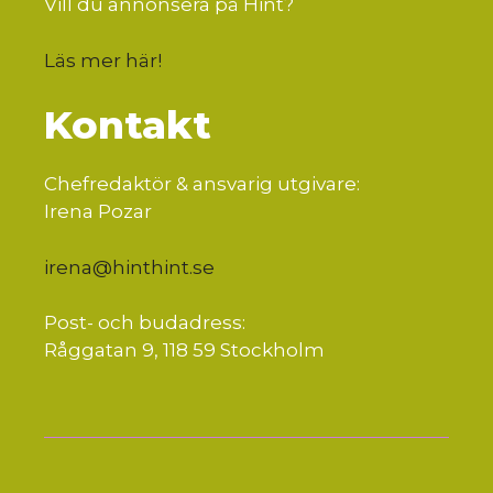
Vill du annonsera på Hint?
Läs mer här
!
Kontakt
Chefredaktör & ansvarig utgivare:
Irena Pozar
irena@hinthint.se
Post- och budadress:
Råggatan 9, 118 59 Stockholm