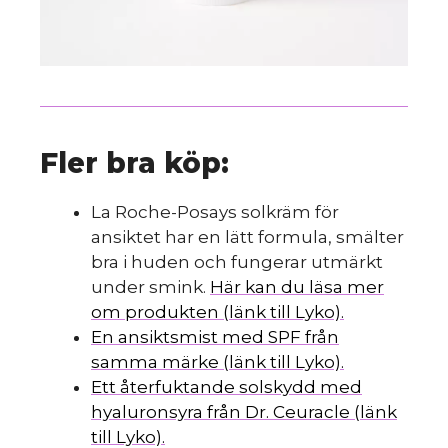
Fler bra köp:
La Roche-Posays solkräm för
ansiktet har en lätt formula, smälter
bra i huden och fungerar utmärkt
under smink.
Här kan du läsa mer
om produkten (länk till Lyko).
En ansiktsmist med SPF från
samma märke (länk till Lyko).
Ett återfuktande solskydd med
hyaluronsyra från Dr. Ceuracle (länk
till Lyko).