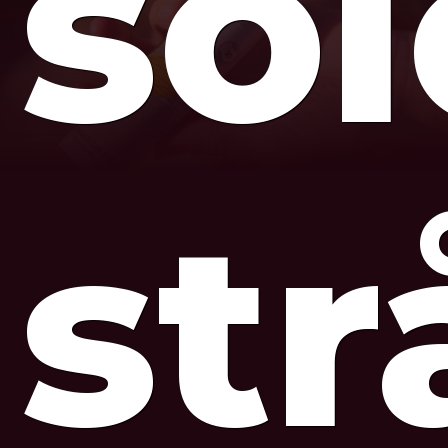
so
str