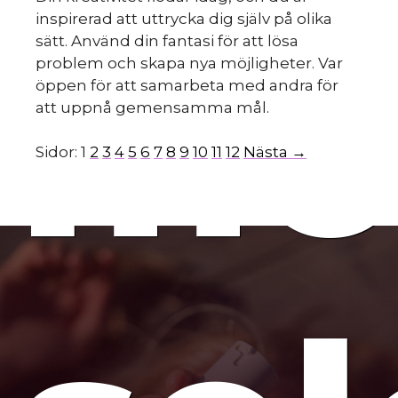
inspirerad att uttrycka dig själv på olika
mo
sätt. Använd din fantasi för att lösa
problem och skapa nya möjligheter. Var
öppen för att samarbeta med andra för
att uppnå gemensamma mål.
Sidor:
1
2
3
4
5
6
7
8
9
10
11
12
Nästa →