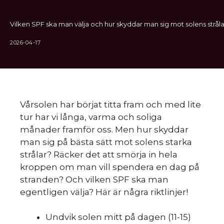
Vilken SPF ska man välja och hur skyddar man sig mot solens stråla
2026-04-17
Vårsolen har börjat titta fram och med lite
tur har vi långa, varma och soliga
månader framför oss. Men hur skyddar
man sig på bästa sätt mot solens starka
strålar? Räcker det att smörja in hela
kroppen om man vill spendera en dag på
stranden? Och vilken SPF ska man
egentligen välja? Här är några riktlinjer!
Undvik solen mitt på dagen (11-15)