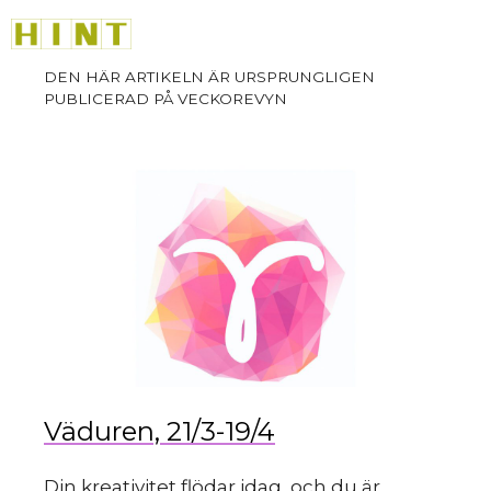
sk
Hoppa
M
till
innehåll
du
Väduren, 21/3-19/4
Din kreativitet flödar idag, och du är