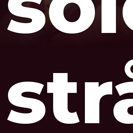
so
str