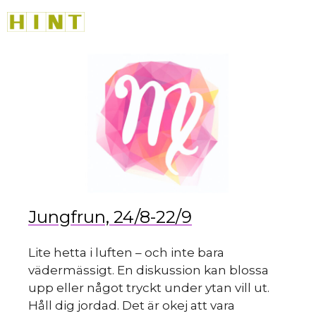
sk
Hoppa
M
till
innehåll
du
Jungfrun, 24/8-22/9
Lite hetta i luften – och inte bara
vädermässigt. En diskussion kan blossa
upp eller något tryckt under ytan vill ut.
Håll dig jordad. Det är okej att vara