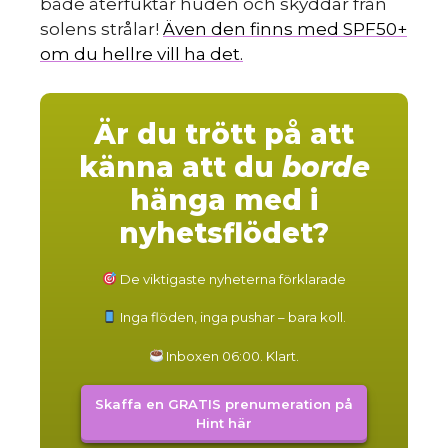
både återfuktar huden och skyddar från
solens strålar!
Även den finns med SPF50+
om du hellre vill ha det.
Är du trött på att
känna att du
borde
hänga med i
nyhetsflödet?
De viktigaste nyheterna förklarade
Inga flöden, inga pushar – bara koll.
Inboxen 06:00. Klart.
Skaffa en GRATIS prenumeration på
Hint här