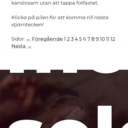
känslosam utan att tappa fotfästet.
mo
Klicka på pilen för att komma till nästa
stjärntecken!
Sidor:
← Föregående
1
2
3
4
5
6
7
8
9
10
11
12
Nästa →