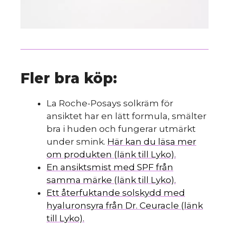
Fler bra köp:
La Roche-Posays solkräm för
ansiktet har en lätt formula, smälter
bra i huden och fungerar utmärkt
under smink.
Här kan du läsa mer
om produkten (länk till Lyko).
En ansiktsmist med SPF från
samma märke (länk till Lyko).
Ett återfuktande solskydd med
hyaluronsyra från Dr. Ceuracle (länk
till Lyko).