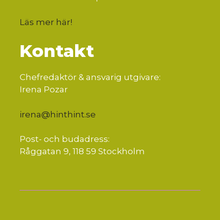
Läs mer här
!
Kontakt
Chefredaktör & ansvarig utgivare:
Irena Pozar
irena@hinthint.se
Post- och budadress:
Råggatan 9, 118 59 Stockholm