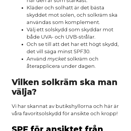
när den är som starkast.
Kläder och solhatt är det bästa
skyddet mot solen, och solkräm ska
användas som komplement.
Välj ett solskydd som skyddar mot
både UVA- och UVB-strålar.
Och se till att det har ett högt skydd,
det vill säga minst SPF30.
Använd
mycket
solkräm och
återapplicera under dagen.
Vilken solkräm ska man
välja?
Vi har skannat av butikshyllorna och här är
våra favoritsolskydd för ansikte och kropp!
SPF för ansiktet från