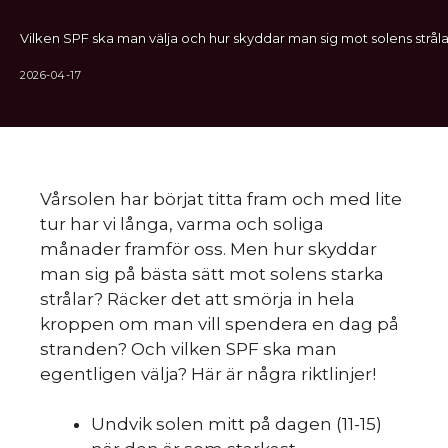
Vilken SPF ska man välja och hur skyddar man sig mot solens stråla
2026-04-17
Vårsolen har börjat titta fram och med lite
tur har vi långa, varma och soliga
månader framför oss. Men hur skyddar
man sig på bästa sätt mot solens starka
strålar? Räcker det att smörja in hela
kroppen om man vill spendera en dag på
stranden? Och vilken SPF ska man
egentligen välja? Här är några riktlinjer!
Undvik solen mitt på dagen (11-15)