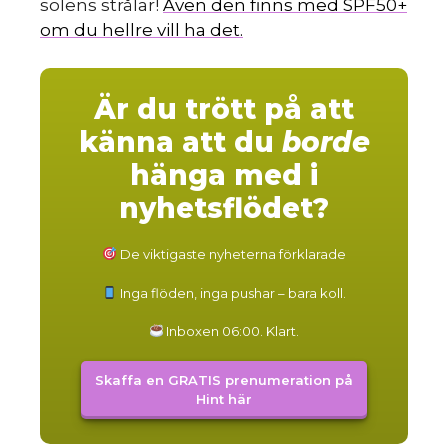
solens strålar!
Även den finns med SPF50+
om du hellre vill ha det.
Är du trött på att
känna att du
borde
hänga med i
nyhetsflödet?
De viktigaste nyheterna förklarade
Inga flöden, inga pushar – bara koll.
Inboxen 06:00. Klart.
Skaffa en GRATIS prenumeration på
Hint här