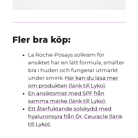
Fler bra köp:
La Roche-Posays solkräm för
ansiktet har en lätt formula, smälter
bra i huden och fungerar utmärkt
under smink.
Här kan du läsa mer
om produkten (länk till Lyko).
En ansiktsmist med SPF från
samma märke (länk till Lyko).
Ett återfuktande solskydd med
hyaluronsyra från Dr. Ceuracle (länk
till Lyko).