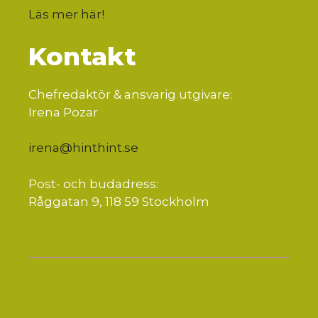
Läs mer här
!
Kontakt
Chefredaktör & ansvarig utgivare:
Irena Pozar
irena@hinthint.se
Post- och budadress:
Råggatan 9, 118 59 Stockholm