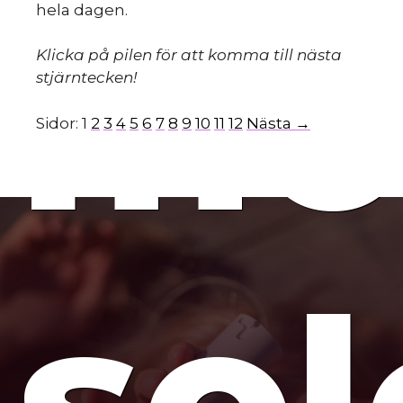
mo
hela dagen.
Klicka på pilen för att komma till nästa
stjärntecken!
Sidor:
1
2
3
4
5
6
7
8
9
10
11
12
Nästa →
so