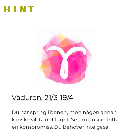
Hoppa
M
till
innehåll
du
Väduren, 21/3-19/4
Du har spring i benen, men någon annan
kanske vill ta det lugnt. Se om du kan hitta
en kompromiss. Du behöver inte gasa