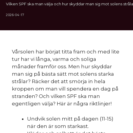
Vilken SPF ska man välja och hur skyddar man sig mot solens stråla
2026-04-17
Vårsolen har börjat titta fram och med lite
tur har vi långa, varma och soliga
månader framför oss. Men hur skyddar
man sig på bästa sätt mot solens starka
strålar? Räcker det att smörja in hela
kroppen om man vill spendera en dag på
stranden? Och vilken SPF ska man
egentligen välja? Här är några riktlinjer!
Undvik solen mitt på dagen (11-15)
när den är som starkast.