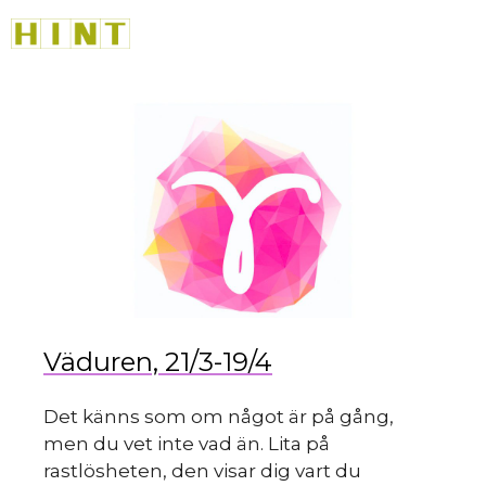
Hoppa
M
till
innehåll
du 
Väduren, 21/3-19/4
Det känns som om något är på gång,
men du vet inte vad än. Lita på
rastlösheten, den visar dig vart du