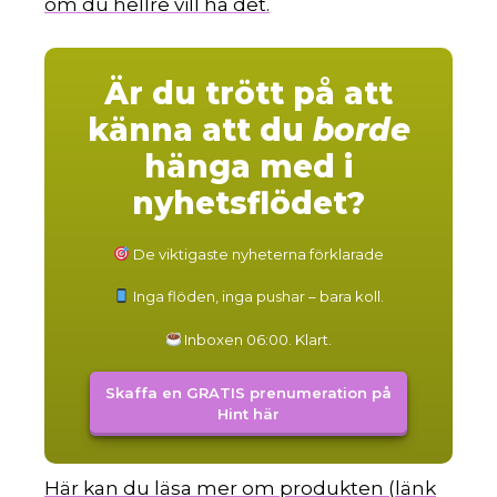
om du hellre vill ha det.
Är du trött på att
känna att du
borde
hänga med i
nyhetsflödet?
De viktigaste nyheterna förklarade
Inga flöden, inga pushar – bara koll.
Inboxen 06:00. Klart.
Skaffa en GRATIS prenumeration på
Hint här
Här kan du läsa mer om produkten (länk