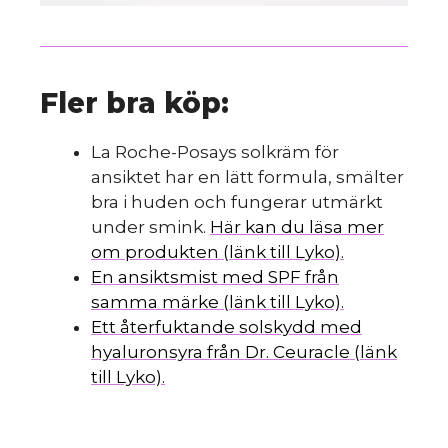
Fler bra köp:
La Roche-Posays solkräm för
ansiktet har en lätt formula, smälter
bra i huden och fungerar utmärkt
under smink.
Här kan du läsa mer
om produkten (länk till Lyko).
En ansiktsmist med SPF från
samma märke (länk till Lyko).
Ett återfuktande solskydd med
hyaluronsyra från Dr. Ceuracle (länk
till Lyko).