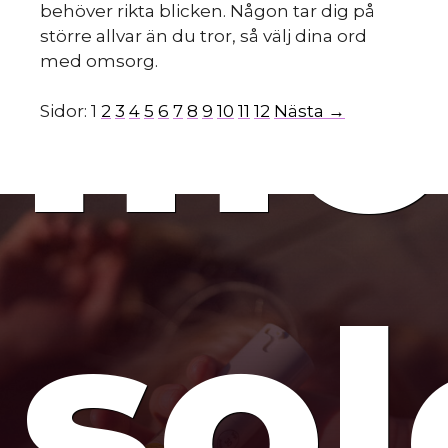
mo
behöver rikta blicken. Någon tar dig på
större allvar än du tror, så välj dina ord
med omsorg.
Sidor:
1
2
3
4
5
6
7
8
9
10
11
12
Nästa →
so