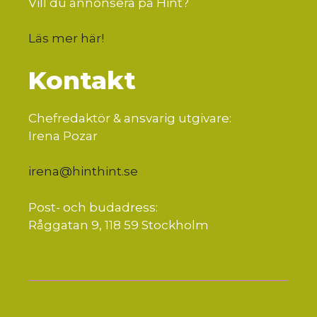
Vill du annonsera på Hint?
Läs mer här
!
Kontakt
Chefredaktör & ansvarig utgivare:
Irena Pozar
irena@hinthint.se
Post- och budadress:
Råggatan 9, 118 59 Stockholm