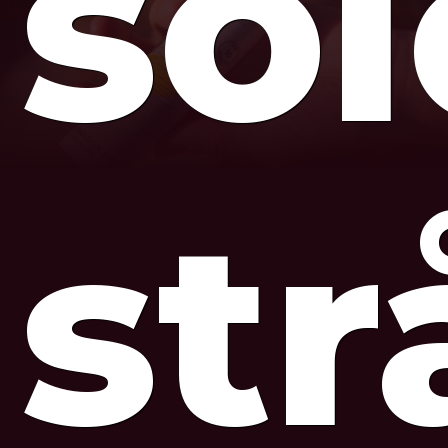
so
str