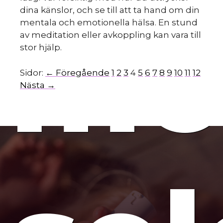
dina känslor, och se till att ta hand om din
mo
mentala och emotionella hälsa. En stund
av meditation eller avkoppling kan vara till
stor hjälp.
Sidor:
← Föregående
1
2
3
4
5
6
7
8
9
10
11
12
Nästa →