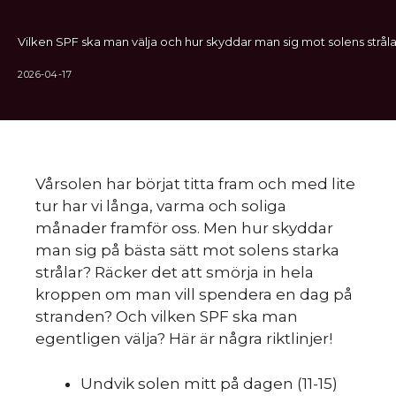
Vilken SPF ska man välja och hur skyddar man sig mot solens stråla
2026-04-17
Vårsolen har börjat titta fram och med lite
tur har vi långa, varma och soliga
månader framför oss. Men hur skyddar
man sig på bästa sätt mot solens starka
strålar? Räcker det att smörja in hela
kroppen om man vill spendera en dag på
stranden? Och vilken SPF ska man
egentligen välja? Här är några riktlinjer!
Undvik solen mitt på dagen (11-15)