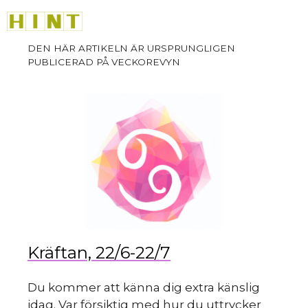
sk
Hoppa
M
till
innehåll
du
Kräftan, 22/6-22/7
Du kommer att känna dig extra känslig
idag. Var försiktig med hur du uttrycker