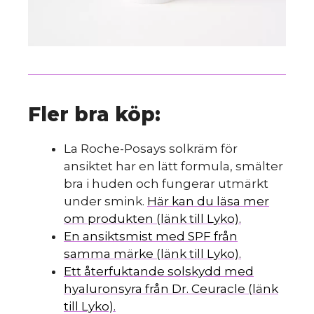
Fler bra köp:
La Roche-Posays solkräm för
ansiktet har en lätt formula, smälter
bra i huden och fungerar utmärkt
under smink.
Här kan du läsa mer
om produkten (länk till Lyko).
En ansiktsmist med SPF från
samma märke (länk till Lyko).
Ett återfuktande solskydd med
hyaluronsyra från Dr. Ceuracle (länk
till Lyko).