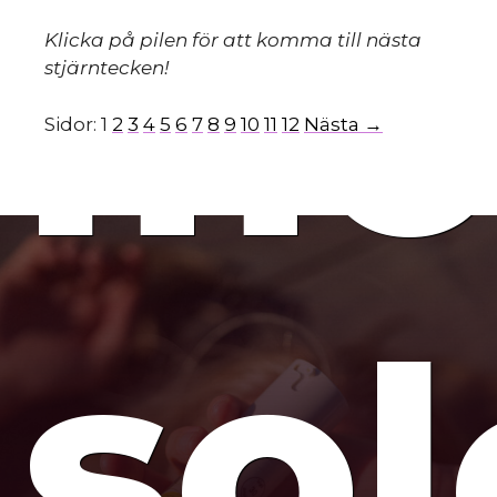
mo
Klicka på pilen för att komma till nästa
stjärntecken!
Sidor:
1
2
3
4
5
6
7
8
9
10
11
12
Nästa →
so