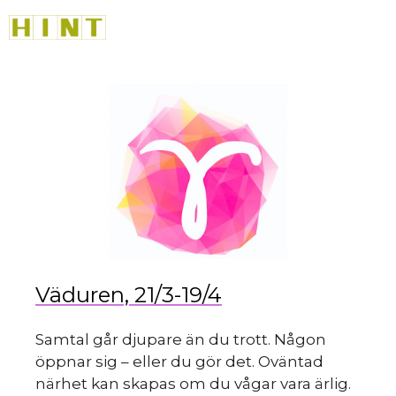
Hoppa
M
till
innehåll
du 
Väduren, 21/3-19/4
Samtal går djupare än du trott. Någon
öppnar sig – eller du gör det. Oväntad
närhet kan skapas om du vågar vara ärlig.