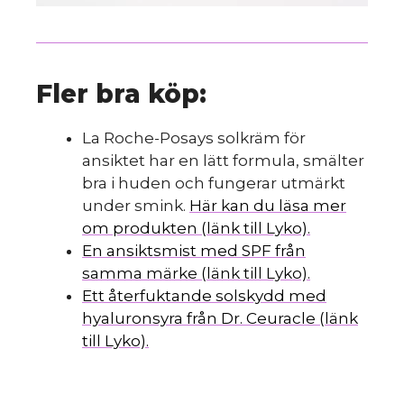
Fler bra köp:
La Roche-Posays solkräm för
ansiktet har en lätt formula, smälter
bra i huden och fungerar utmärkt
under smink.
Här kan du läsa mer
om produkten (länk till Lyko).
En ansiktsmist med SPF från
samma märke (länk till Lyko).
Ett återfuktande solskydd med
hyaluronsyra från Dr. Ceuracle (länk
till Lyko).