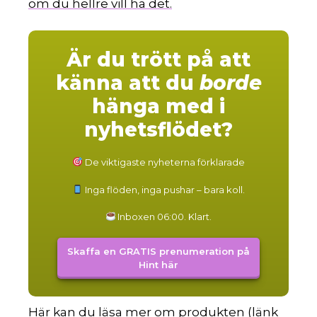
om du hellre vill ha det.
Är du trött på att
känna att du
borde
hänga med i
nyhetsflödet?
De viktigaste nyheterna förklarade
Inga flöden, inga pushar – bara koll.
Inboxen 06:00. Klart.
Skaffa en GRATIS prenumeration på
Hint här
Här kan du läsa mer om produkten (länk