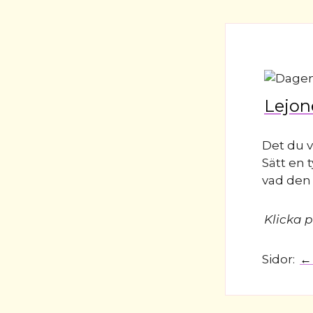
Lejone
Det du v
Sätt en 
vad den v
Klicka p
Sidor:
←