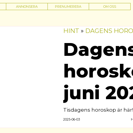
ANNONSERA
PRENUMERERA
OM OSS
HINT
»
DAGENS HOR
Dagen
horosk
juni 20
Tisdagens horoskop är här
2025-06-03
H