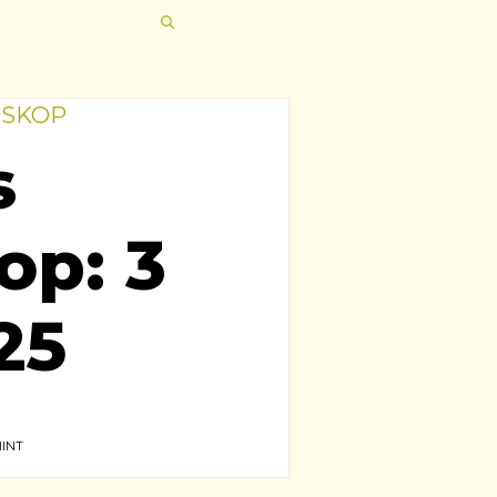
OSKOP
s
op: 3
25
!
INT