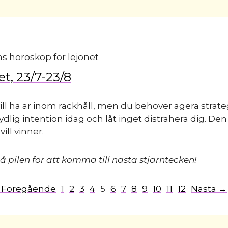
t, 23/7-23/8
ill ha är inom räckhåll, men du behöver agera strateg
tydlig intention idag och låt inget distrahera dig. De
ill vinner.
å pilen för att komma till nästa stjärntecken!
 Föregående
1
2
3
4
5
6
7
8
9
10
11
12
Nästa →