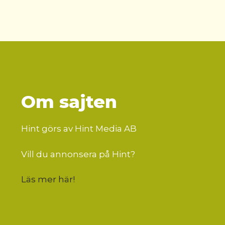
Om sajten
Hint görs av Hint Media AB
Vill du annonsera på Hint?
Läs mer här
!