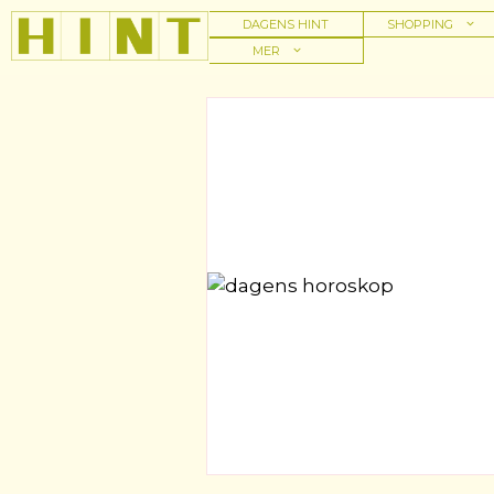
Hoppa
DAGENS HINT
SHOPPING
till
MER
innehåll