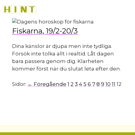
Hoppa
M
till
innehåll
Fiskarna, 19/2-20/3
Dina känslor är djupa men inte tydliga.
Försök inte tolka allt i realtid. Låt dagen
bara passera genom dig. Klarheten
kommer först när du slutat leta efter den.
Sidor:
← Föregående
1
2
3
4
5
6
7
8
9
10
11
12