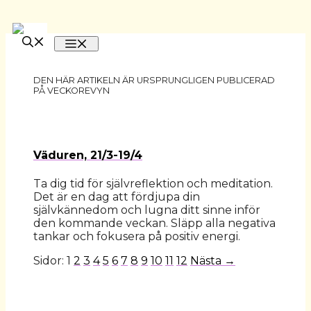
Hoppa
till
MENY
innehåll
Väduren, 21/3-19/4
Ta dig tid för självreflektion och meditation.
Det är en dag att fördjupa din
självkännedom och lugna ditt sinne inför
den kommande veckan. Släpp alla negativa
tankar och fokusera på positiv energi.
Sidor:
1
2
3
4
5
6
7
8
9
10
11
12
Nästa →