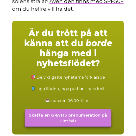
solens strålar!
Även den finns med SPF50+
om du hellre vill ha det.
Är du trött på att
känna att du
borde
hänga med i
nyhetsflödet?
De viktigaste nyheterna förklarade
Inga flöden, inga pushar – bara koll.
Inboxen 06:00. Klart.
Skaffa en GRATIS prenumeration på
Hint här