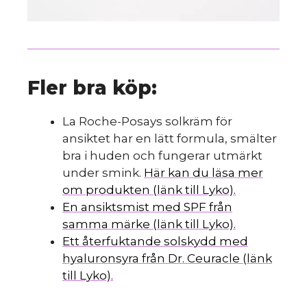
Fler bra köp:
La Roche-Posays solkräm för
ansiktet har en lätt formula, smälter
bra i huden och fungerar utmärkt
under smink.
Här kan du läsa mer
om produkten (länk till Lyko).
En ansiktsmist med SPF från
samma märke (länk till Lyko).
Ett återfuktande solskydd med
hyaluronsyra från Dr. Ceuracle (länk
till Lyko).