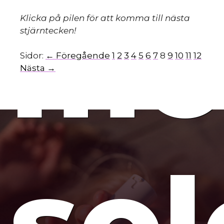
mo
Klicka på pilen för att komma till nästa
stjärntecken!
Sidor:
← Föregående
1
2
3
4
5
6
7
8
9
10
11
12
Nästa →
so