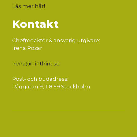
Läs mer här
!
Kontakt
Chefredaktör & ansvarig utgivare:
Irena Pozar
irena@hinthint.se
Post- och budadress:
Råggatan 9, 118 59 Stockholm