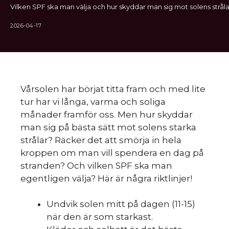
Vilken SPF ska man välja och hur skyddar man sig mot solens stråla
2026-04-17
Vårsolen har börjat titta fram och med lite
tur har vi långa, varma och soliga
månader framför oss. Men hur skyddar
man sig på bästa sätt mot solens starka
strålar? Räcker det att smörja in hela
kroppen om man vill spendera en dag på
stranden? Och vilken SPF ska man
egentligen välja? Här är några riktlinjer!
Undvik solen mitt på dagen (11-15)
när den är som starkast.