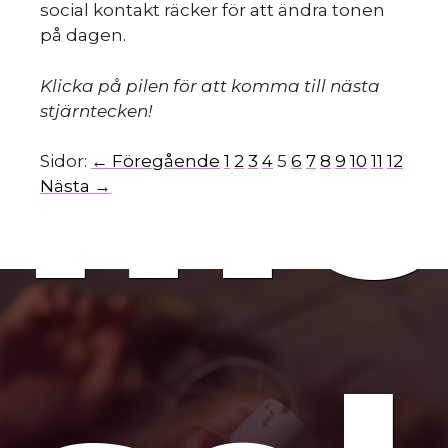
social kontakt räcker för att ändra tonen
på dagen.
mo
Klicka på pilen för att komma till nästa
stjärntecken!
Sidor:
← Föregående
1
2
3
4
5
6
7
8
9
10
11
12
Nästa →