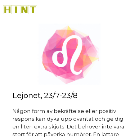
sk
Hoppa
M
till
innehåll
du
Lejonet, 23/7-23/8
Någon form av bekräftelse eller positiv
respons kan dyka upp oväntat och ge dig
en liten extra skjuts. Det behöver inte vara
stort för att påverka humöret. En lättare