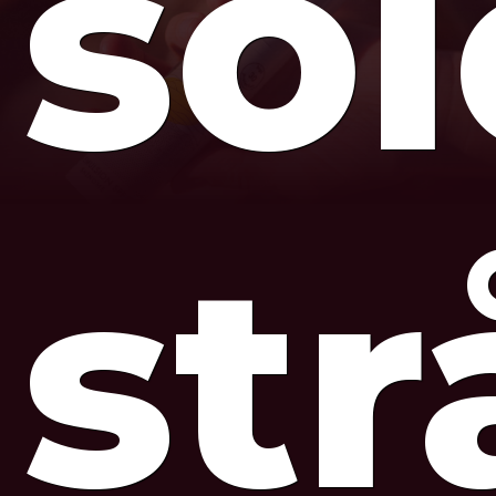
so
str