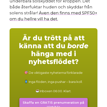
underbara solskyddet för kroppen. Det
både återfuktar huden och skyddar från
solens strålar!
Även den finns med SPF50+
om du hellre vill ha det.
Är du trött på att
känna att du
borde
hänga med i
nyhetsflödet?
De viktigaste nyheterna förklarade
Inga flöden, inga pushar – bara koll.
Inboxen 06:00. Klart.
Skaffa en GRATIS prenumeration på