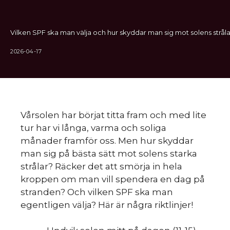
Vilken SPF ska man välja och hur skyddar man sig mot solens stråla
2026-04-17
Vårsolen har börjat titta fram och med lite
tur har vi långa, varma och soliga
månader framför oss. Men hur skyddar
man sig på bästa sätt mot solens starka
strålar? Räcker det att smörja in hela
kroppen om man vill spendera en dag på
stranden? Och vilken SPF ska man
egentligen välja? Här är några riktlinjer!