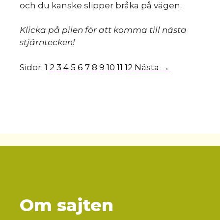
och du kanske slipper bråka på vägen.
Klicka på pilen för att komma till nästa
stjärntecken!
Sidor:
1
2
3
4
5
6
7
8
9
10
11
12
Nästa →
Om sajten