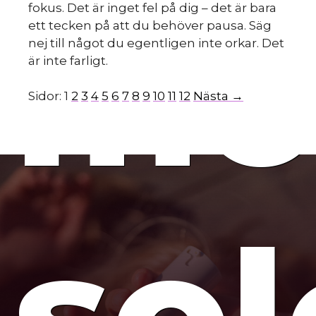
mo
fokus. Det är inget fel på dig – det är bara
ett tecken på att du behöver pausa. Säg
nej till något du egentligen inte orkar. Det
är inte farligt.
Sidor:
1
2
3
4
5
6
7
8
9
10
11
12
Nästa →
so