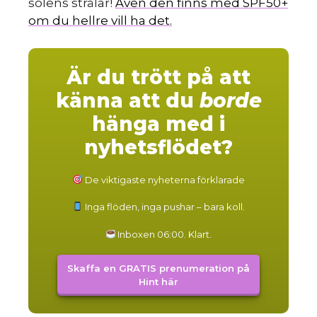
solens strålar!
Även den finns med SPF50+
om du hellre vill ha det.
Är du trött på att
känna att du
borde
hänga med i
nyhetsflödet?
De viktigaste nyheterna förklarade
Inga flöden, inga pushar – bara koll.
Inboxen 06:00. Klart.
Skaffa en GRATIS prenumeration på
Hint här