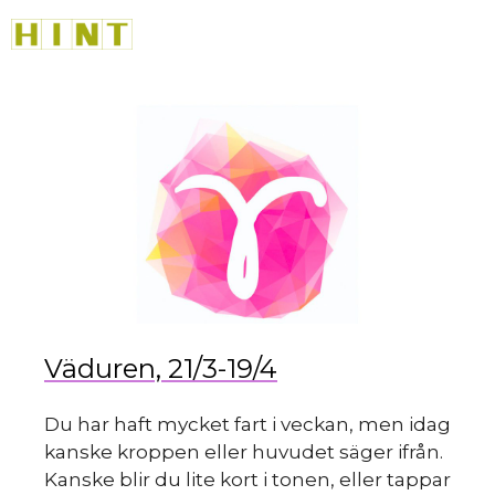
Hoppa
M
till
innehåll
du
Väduren, 21/3-19/4
Du har haft mycket fart i veckan, men idag
kanske kroppen eller huvudet säger ifrån.
Kanske blir du lite kort i tonen, eller tappar