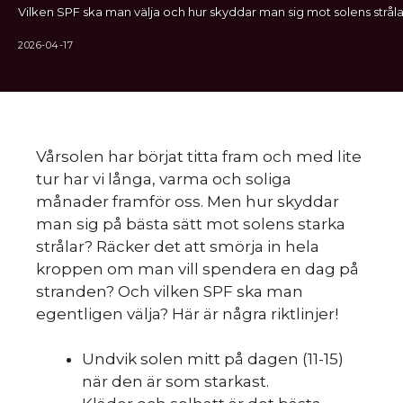
Vilken SPF ska man välja och hur skyddar man sig mot solens stråla
2026-04-17
Vårsolen har börjat titta fram och med lite
tur har vi långa, varma och soliga
månader framför oss. Men hur skyddar
man sig på bästa sätt mot solens starka
strålar? Räcker det att smörja in hela
kroppen om man vill spendera en dag på
stranden? Och vilken SPF ska man
egentligen välja? Här är några riktlinjer!
Undvik solen mitt på dagen (11-15)
när den är som starkast.