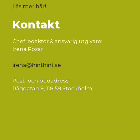
Läs mer här
!
Kontakt
Chefredaktör & ansvarig utgivare:
Irena Pozar
irena@hinthint.se
Post- och budadress:
Råggatan 9, 118 59 Stockholm