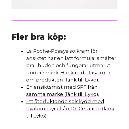
Fler bra köp:
La Roche-Posays solkräm för
ansiktet har en lätt formula, smälter
bra i huden och fungerar utmärkt
under smink.
Här kan du läsa mer
om produkten (länk till Lyko).
En ansiktsmist med SPF från
samma märke (länk till Lyko).
Ett återfuktande solskydd med
hyaluronsyra från Dr. Ceuracle (länk
till Lyko).