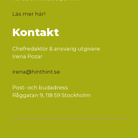
Läs mer här
!
Kontakt
Chefredaktör & ansvarig utgivare:
Irena Pozar
irena@hinthint.se
Post- och budadress:
Råggatan 9, 118 59 Stockholm