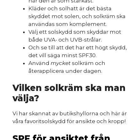
när den är som starkast.
Kläder och solhatt är det bästa
skyddet mot solen, och solkräm ska
användas som komplement.
Välj ett solskydd som skyddar mot
både UVA- och UVB-strålar.
Och se till att det har ett högt skydd,
det vill säga minst SPF30.
Använd
mycket
solkräm och
återapplicera under dagen.
Vilken solkräm ska man
välja?
Vi har skannat av butikshyllorna och här är
våra favoritsolskydd för ansikte och kropp!
SPF för ansiktet från