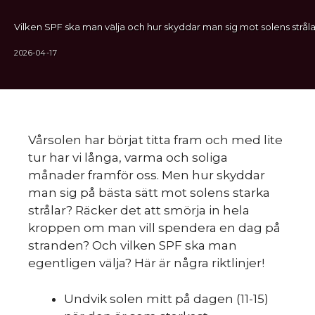
Vilken SPF ska man välja och hur skyddar man sig mot solens stråla
2026-04-17
Vårsolen har börjat titta fram och med lite
tur har vi långa, varma och soliga
månader framför oss. Men hur skyddar
man sig på bästa sätt mot solens starka
strålar? Räcker det att smörja in hela
kroppen om man vill spendera en dag på
stranden? Och vilken SPF ska man
egentligen välja? Här är några riktlinjer!
Undvik solen mitt på dagen (11-15)