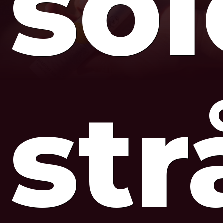
so
str