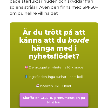
både återfuktar huden och skyddar från
solens strålar!
Även den finns med SPF50+
om du hellre vill ha det.
Är du trött på att
känna att du
borde
hänga med i
nyhetsflödet?
De viktigaste nyheterna förklarade
Inga flöden, inga pushar – bara koll.
Inboxen 06:00. Klart.
Skaffa en GRATIS prenumeration på
Hint här