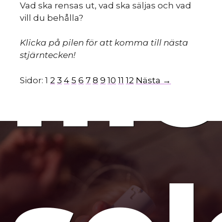
Vad ska rensas ut, vad ska säljas och vad
mo
vill du behålla?
Klicka på pilen för att komma till nästa
stjärntecken!
Sidor:
1
2
3
4
5
6
7
8
9
10
11
12
Nästa →