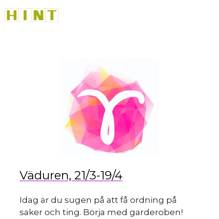
sk
Hoppa
M
till
innehåll
du
Väduren, 21/3-19/4
Idag är du sugen på att få ordning på
saker och ting. Börja med garderoben!