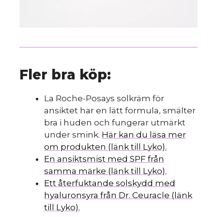
Fler bra köp:
La Roche-Posays solkräm för
ansiktet har en lätt formula, smälter
bra i huden och fungerar utmärkt
under smink.
Här kan du läsa mer
om produkten (länk till Lyko).
En ansiktsmist med SPF från
samma märke (länk till Lyko).
Ett återfuktande solskydd med
hyaluronsyra från Dr. Ceuracle (länk
till Lyko).