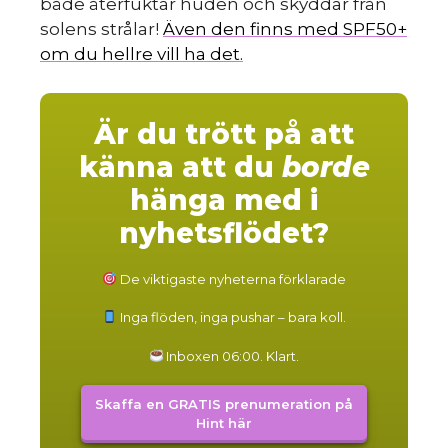
både återfuktar huden och skyddar från
solens strålar!
Även den finns med SPF50+
om du hellre vill ha det.
Är du trött på att
känna att du
borde
hänga med i
nyhetsflödet?
De viktigaste nyheterna förklarade
Inga flöden, inga pushar – bara koll.
Inboxen 06:00. Klart.
Skaffa en GRATIS prenumeration på
Hint här