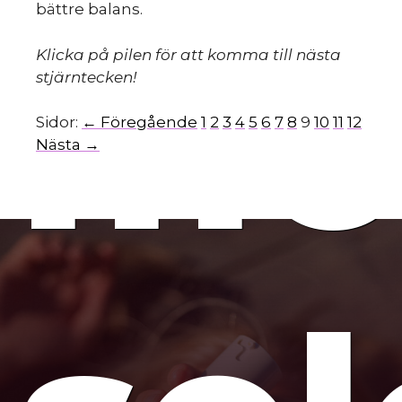
bättre balans.
mo
Klicka på pilen för att komma till nästa
stjärntecken!
Sidor:
← Föregående
1
2
3
4
5
6
7
8
9
10
11
12
Nästa →