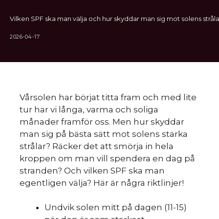
Vilken SPF ska man välja och hur skyddar man sig mot solens stråla
2026-04-17
Vårsolen har börjat titta fram och med lite
tur har vi långa, varma och soliga
månader framför oss. Men hur skyddar
man sig på bästa sätt mot solens starka
strålar? Räcker det att smörja in hela
kroppen om man vill spendera en dag på
stranden? Och vilken SPF ska man
egentligen välja? Här är några riktlinjer!
Undvik solen mitt på dagen (11-15)