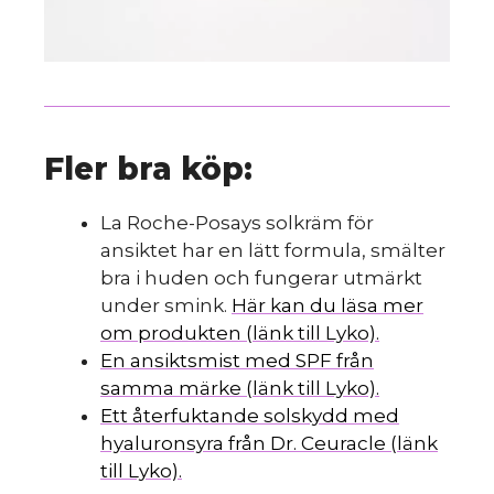
Fler bra köp:
La Roche-Posays solkräm för
ansiktet har en lätt formula, smälter
bra i huden och fungerar utmärkt
under smink.
Här kan du läsa mer
om produkten (länk till Lyko).
En ansiktsmist med SPF från
samma märke (länk till Lyko).
Ett återfuktande solskydd med
hyaluronsyra från Dr. Ceuracle (länk
till Lyko).