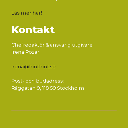
Läs mer här
!
Kontakt
Chefredaktör & ansvarig utgivare:
Irena Pozar
irena@hinthint.se
Post- och budadress:
Råggatan 9, 118 59 Stockholm