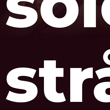
so
str