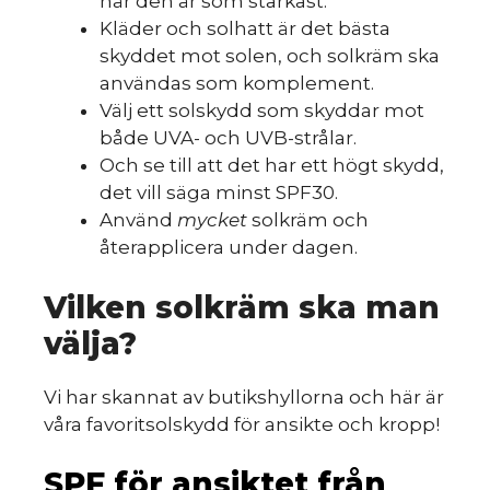
när den är som starkast.
Kläder och solhatt är det bästa
skyddet mot solen, och solkräm ska
användas som komplement.
Välj ett solskydd som skyddar mot
både UVA- och UVB-strålar.
Och se till att det har ett högt skydd,
det vill säga minst SPF30.
Använd
mycket
solkräm och
återapplicera under dagen.
Vilken solkräm ska man
välja?
Vi har skannat av butikshyllorna och här är
våra favoritsolskydd för ansikte och kropp!
SPF för ansiktet från