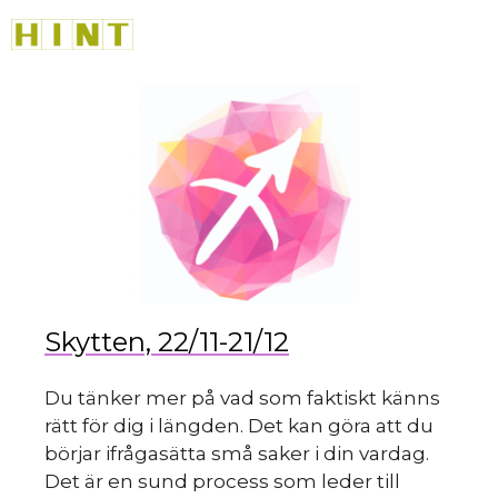
sk
Hoppa
M
till
innehåll
du
Skytten, 22/11-21/12
Du tänker mer på vad som faktiskt känns
rätt för dig i längden. Det kan göra att du
börjar ifrågasätta små saker i din vardag.
Det är en sund process som leder till