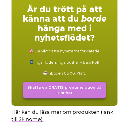
Är du trött på att
känna att du
borde
hänga med i
nyhetsflödet?
De viktigaste nyheterna förklarade
Inga flöden, inga pushar – bara koll.
Inboxen 06:00. Klart.
Skaffa en GRATIS prenumeration på
Hint här
Här kan du läsa mer om produkten (länk
till Skinome).