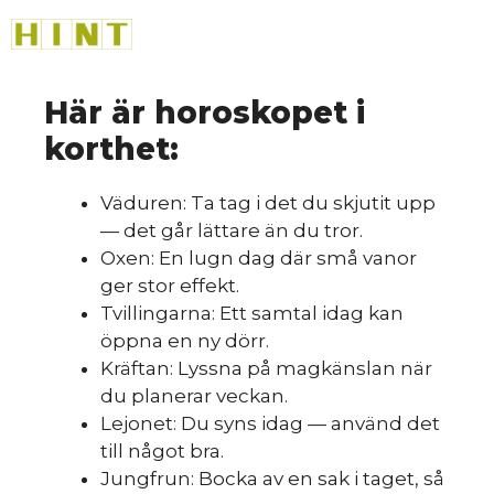
HINT
»
Hoppa
M
till
innehåll
Här är horoskopet i
Så
korthet:
Väduren: Ta tag i det du skjutit upp
— det går lättare än du tror.
Oxen: En lugn dag där små vanor
ger stor effekt.
Tvillingarna: Ett samtal idag kan
öppna en ny dörr.
Kräftan: Lyssna på magkänslan när
du planerar veckan.
Lejonet: Du syns idag — använd det
till något bra.
Jungfrun: Bocka av en sak i taget, så