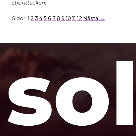
stjärntecken!
Sidor:
1
2
3
4
5
6
7
8
9
10
11
12
Nästa →
so