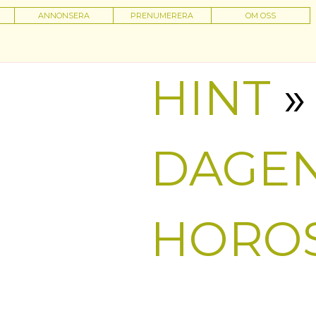
ANNONSERA
PRENUMERERA
OM OSS
HINT
»
DAGE
HORO