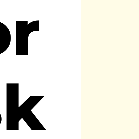
or
sk