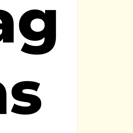
ag
ns