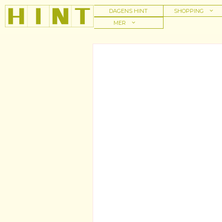
Hoppa
DAGENS HINT
SHOPPING
till
MER
innehåll