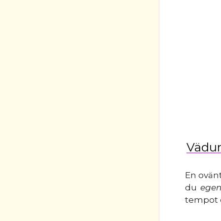
Vädur
En ovänt
du
egen
tempot o