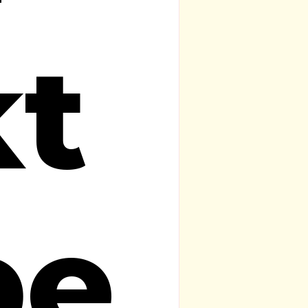
kt
be