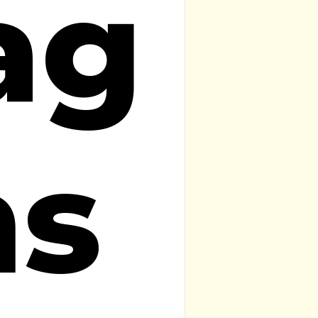
ag
ns