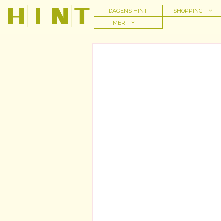
Hoppa
DAGENS HINT
SHOPPING
till
MER
innehåll