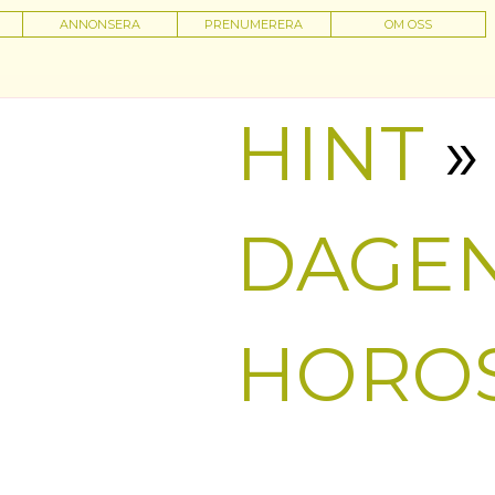
ANNONSERA
PRENUMERERA
OM OSS
HINT
»
DAGE
HORO