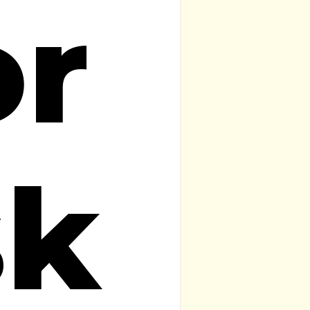
or
sk