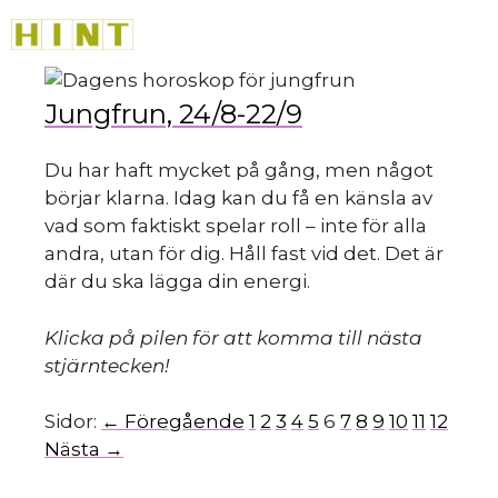
Hoppa
M
till
innehåll
Jungfrun, 24/8-22/9
Du har haft mycket på gång, men något
börjar klarna. Idag kan du få en känsla av
vad som faktiskt spelar roll – inte för alla
andra, utan för dig. Håll fast vid det. Det är
där du ska lägga din energi.
Klicka på pilen för att komma till nästa
stjärntecken!
Sidor:
← Föregående
1
2
3
4
5
6
7
8
9
10
11
12
Nästa →