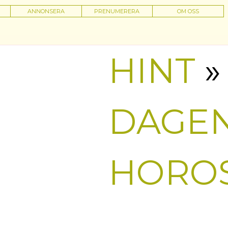
ANNONSERA
PRENUMERERA
OM OSS
HINT
»
DAGE
HORO