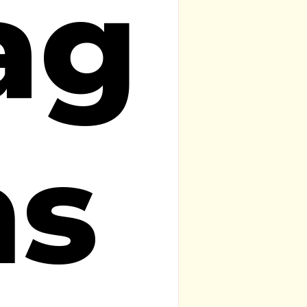
ag
ns