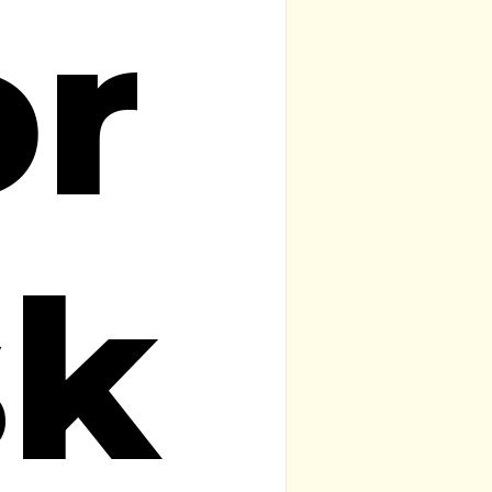
or
sk