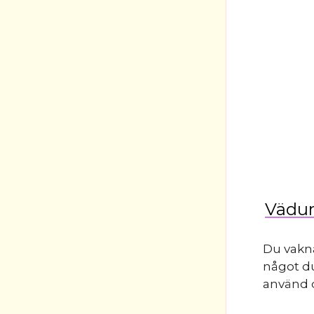
Vädur
Du vakna
något du
använd de