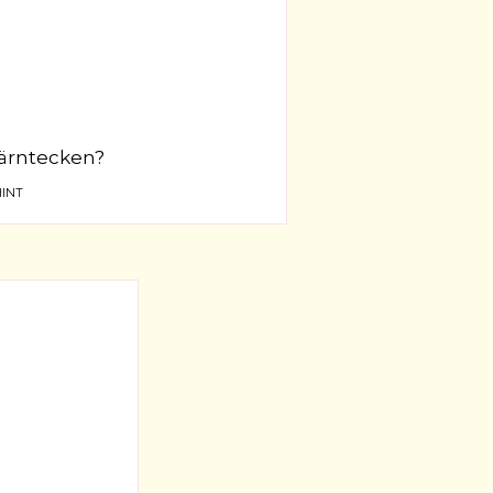
tjärntecken?
INT