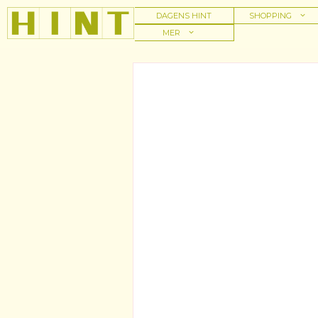
Hoppa
DAGENS HINT
SHOPPING
till
MER
innehåll