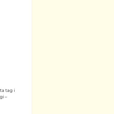
ta tag i
gi –