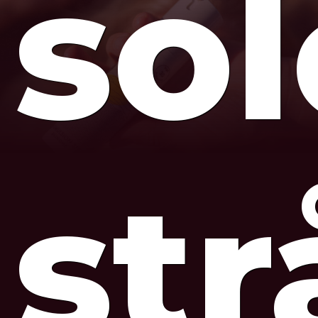
so
str