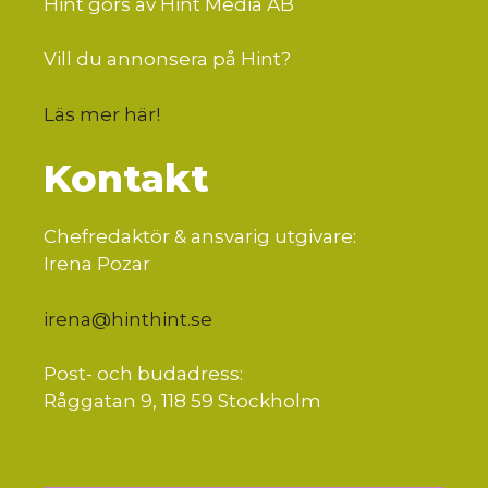
Hint görs av Hint Media AB
Vill du annonsera på Hint?
Läs mer här
!
Kontakt
Chefredaktör & ansvarig utgivare:
Irena Pozar
irena@hinthint.se
Post- och budadress:
Råggatan 9, 118 59 Stockholm