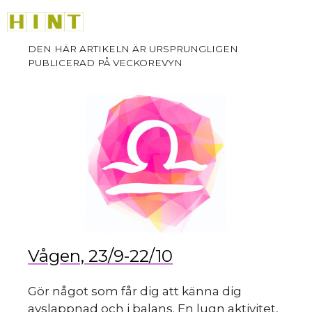
sk
Hoppa
M
till
innehåll
du
Vågen, 23/9-22/10
Gör något som får dig att känna dig
avslappnad och i balans. En lugn aktivitet,