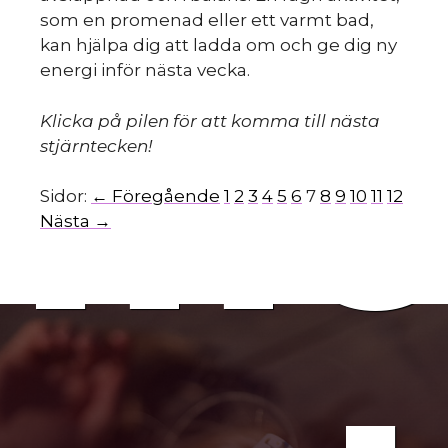
som en promenad eller ett varmt bad,
kan hjälpa dig att ladda om och ge dig ny
energi inför nästa vecka.
mo
Klicka på pilen för att komma till nästa
stjärntecken!
Sidor:
← Föregående
1
2
3
4
5
6
7
8
9
10
11
12
Nästa →