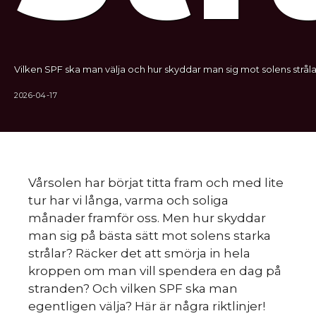
Vilken SPF ska man välja och hur skyddar man sig mot solens stråla
2026-04-17
Vårsolen har börjat titta fram och med lite
tur har vi långa, varma och soliga
månader framför oss. Men hur skyddar
man sig på bästa sätt mot solens starka
strålar? Räcker det att smörja in hela
kroppen om man vill spendera en dag på
stranden? Och vilken SPF ska man
egentligen välja? Här är några riktlinjer!