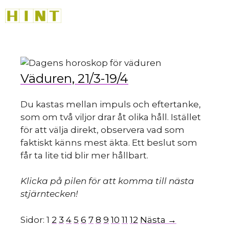
Hoppa
M
till
innehåll
Väduren, 21/3-19/4
Du kastas mellan impuls och eftertanke,
som om två viljor drar åt olika håll. Istället
för att välja direkt, observera vad som
faktiskt känns mest äkta. Ett beslut som
får ta lite tid blir mer hållbart.
Klicka på pilen för att komma till nästa
stjärntecken!
Sidor:
1
2
3
4
5
6
7
8
9
10
11
12
Nästa →