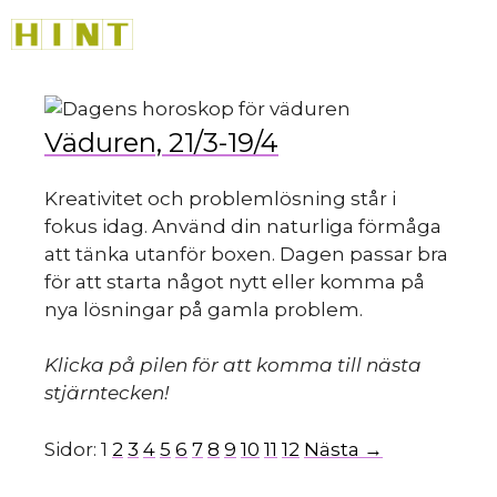
Hoppa
M
till
innehåll
Väduren, 21/3-19/4
Kreativitet och problemlösning står i
fokus idag. Använd din naturliga förmåga
att tänka utanför boxen. Dagen passar bra
för att starta något nytt eller komma på
nya lösningar på gamla problem.
Klicka på pilen för att komma till nästa
stjärntecken!
Sidor:
1
2
3
4
5
6
7
8
9
10
11
12
Nästa →