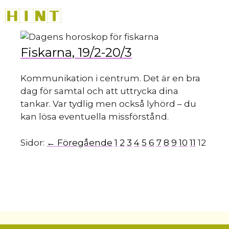
Hoppa
M
till
innehåll
Fiskarna, 19/2-20/3
Kommunikation i centrum. Det är en bra
dag för samtal och att uttrycka dina
tankar. Var tydlig men också lyhörd – du
kan lösa eventuella missförstånd.
Sidor:
← Föregående
1
2
3
4
5
6
7
8
9
10
11
12