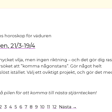
en, 21/3-19/4
ycket vilja, men ingen riktning – och det gör dig ras
rsöket att ”komma någonstans”. Gör något helt
öst istället. Välj ett oviktigt projekt, och gör det me
.
å pilen för att komma till nästa stjärntecken!
2
3
4
5
6
7
8
9
10
11
12
Nästa →