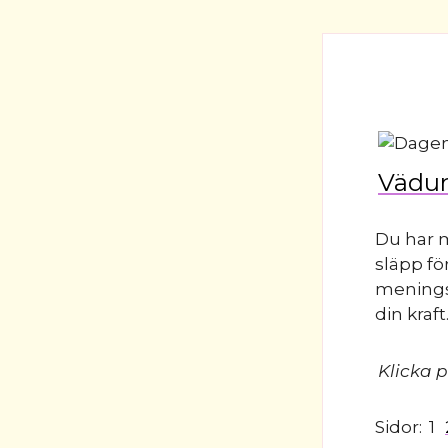
Vädur
Du har m
släpp fö
meningsl
din kraft
Klicka p
Sidor:
1