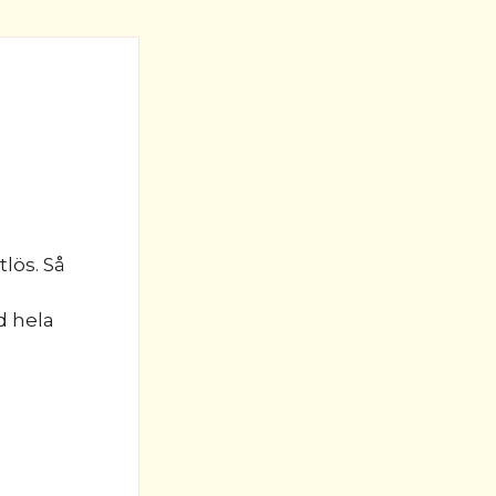
tlös. Så
d hela