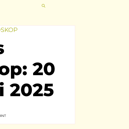
OSKOP
s
op: 20
i 2025
INT