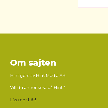
Om sajten
Hint görs av Hint Media AB
Vill du annonsera på Hint?
Läs mer här
!