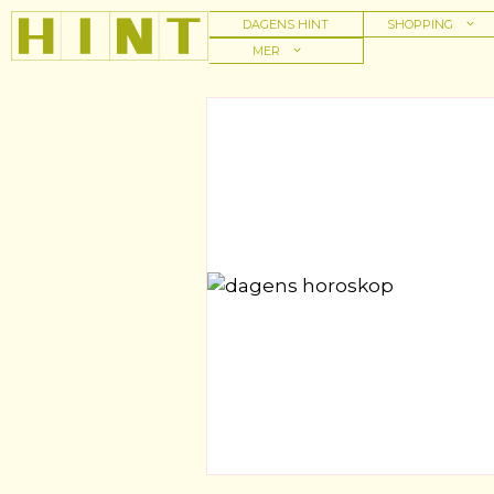
Hoppa
DAGENS HINT
SHOPPING
till
MER
innehåll