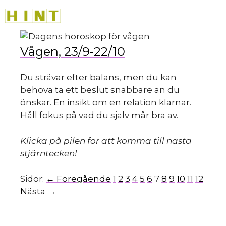
Hoppa
M
till
innehåll
Vågen, 23/9-22/10
Du strävar efter balans, men du kan
behöva ta ett beslut snabbare än du
önskar. En insikt om en relation klarnar.
Håll fokus på vad du själv mår bra av.
Klicka på pilen för att komma till nästa
stjärntecken!
Sidor:
← Föregående
1
2
3
4
5
6
7
8
9
10
11
12
Nästa →