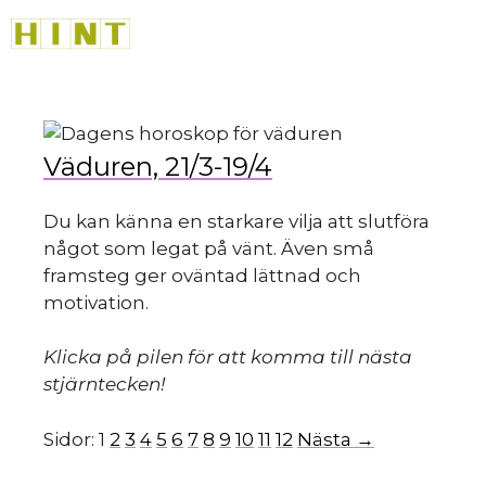
Hoppa
M
till
innehåll
Väduren, 21/3-19/4
Du kan känna en starkare vilja att slutföra
något som legat på vänt. Även små
framsteg ger oväntad lättnad och
motivation.
Klicka på pilen för att komma till nästa
stjärntecken!
Sidor:
1
2
3
4
5
6
7
8
9
10
11
12
Nästa →