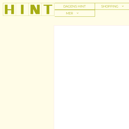
Hoppa
DAGENS HINT
SHOPPING
till
MER
innehåll