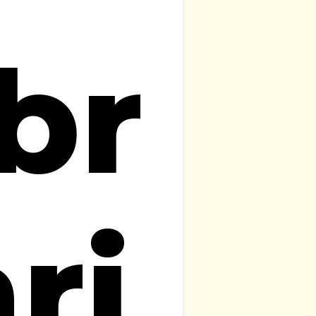
br
ri