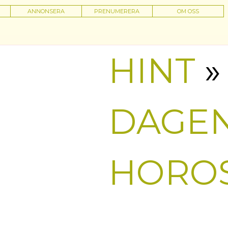
ANNONSERA
PRENUMERERA
OM OSS
HINT
»
DAGE
HORO