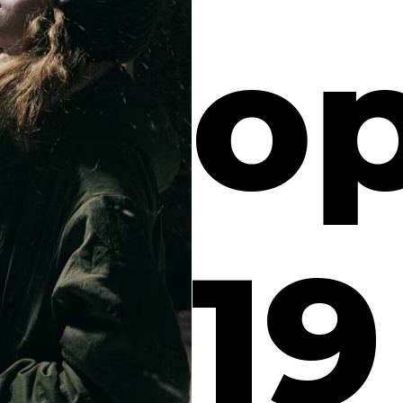
op
19