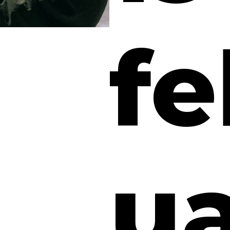
fe
ua