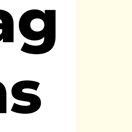
ag
ns