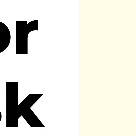
or
sk