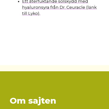
Ett återfuktande solskydd med
hyaluronsyra från Dr. Ceuracle (länk
till Lyko).
Om sajten