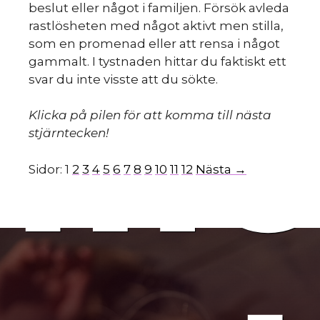
beslut eller något i familjen. Försök avleda
rastlösheten med något aktivt men stilla,
som en promenad eller att rensa i något
gammalt. I tystnaden hittar du faktiskt ett
mo
svar du inte visste att du sökte.
Klicka på pilen för att komma till nästa
stjärntecken!
Sidor:
1
2
3
4
5
6
7
8
9
10
11
12
Nästa →