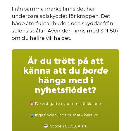
Från samma märke finns det här
underbara solskyddet för kroppen. Det
både återfuktar huden och skyddar från
solens strålar!
Även den finns med SPF50+
om du hellre vill ha det.
Är du trött på att
känna att du
borde
hänga med i
nyhetsflödet?
De viktigaste nyheterna förklarade
Inga flöden, inga pushar – bara koll.
Inboxen 06:00. Klart.