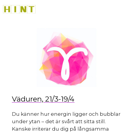
sk
Hoppa
M
till
innehåll
du
Väduren, 21/3-19/4
Du känner hur energin ligger och bubblar
under ytan – det är svårt att sitta still.
Kanske irriterar du dig på långsamma