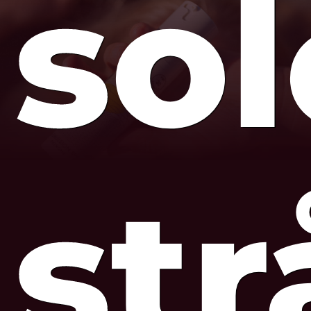
so
str