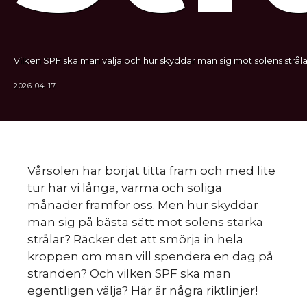
Vilken SPF ska man välja och hur skyddar man sig mot solens stråla
2026-04-17
Vårsolen har börjat titta fram och med lite
tur har vi långa, varma och soliga
månader framför oss. Men hur skyddar
man sig på bästa sätt mot solens starka
strålar? Räcker det att smörja in hela
kroppen om man vill spendera en dag på
stranden? Och vilken SPF ska man
egentligen välja? Här är några riktlinjer!