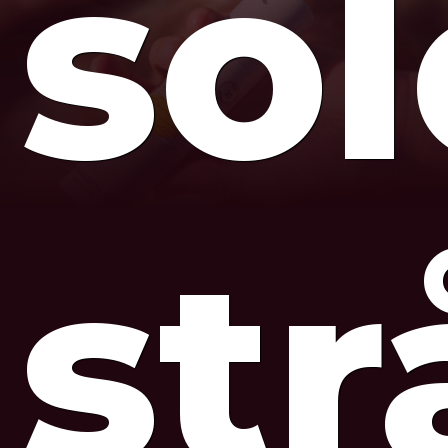
so
str