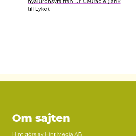
hyaluronsyra från Dr. Ceuracle (länk
till Lyko).
Om sajten
Hint görs av Hint Media AB