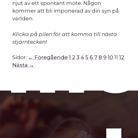
njut av ett spontant möte. Någon
kommer att bli imponerad av din syn på
världen.
mo
Klicka på pilen för att komma till nästa
stjärntecken!
Sidor:
← Föregående
1
2
3
4
5
6
7
8
9
10
11
12
Nästa →