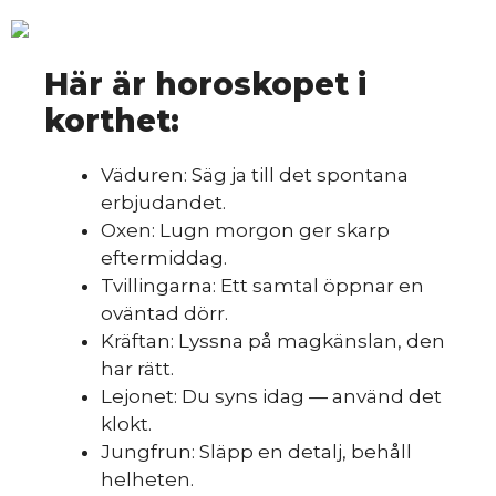
Hoppa
M
till
innehåll
Här är horoskopet i
korthet:
Väduren: Säg ja till det spontana
erbjudandet.
Oxen: Lugn morgon ger skarp
eftermiddag.
Tvillingarna: Ett samtal öppnar en
oväntad dörr.
Kräftan: Lyssna på magkänslan, den
har rätt.
Lejonet: Du syns idag — använd det
klokt.
Jungfrun: Släpp en detalj, behåll
helheten.