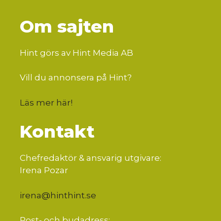
Om sajten
Hint görs av Hint Media AB
Vill du annonsera på Hint?
Läs mer här
!
Kontakt
Chefredaktör & ansvarig utgivare:
Irena Pozar
irena@hinthint.se
Post- och budadress: