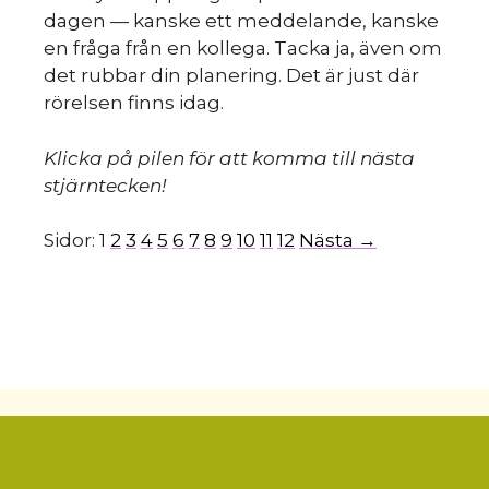
dagen — kanske ett meddelande, kanske
en fråga från en kollega. Tacka ja, även om
det rubbar din planering. Det är just där
rörelsen finns idag.
Klicka på pilen för att komma till nästa
stjärntecken!
Sidor:
1
2
3
4
5
6
7
8
9
10
11
12
Nästa →