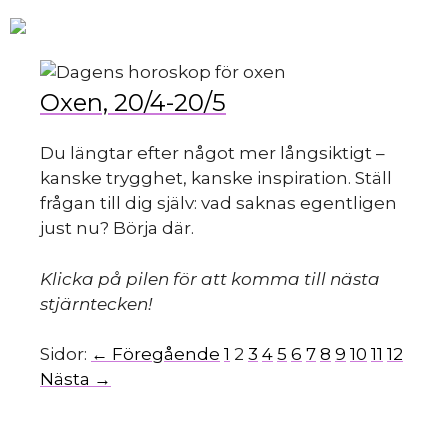
Hoppa
M
till
innehåll
Oxen, 20/4-20/5
Du längtar efter något mer långsiktigt –
kanske trygghet, kanske inspiration. Ställ
frågan till dig själv: vad saknas egentligen
just nu? Börja där.
Klicka på pilen för att komma till nästa
stjärntecken!
Sidor:
← Föregående
1
2
3
4
5
6
7
8
9
10
11
12
Nästa →