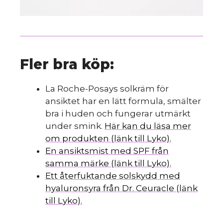
Fler bra köp:
La Roche-Posays solkräm för
ansiktet har en lätt formula, smälter
bra i huden och fungerar utmärkt
under smink.
Här kan du läsa mer
om produkten (länk till Lyko).
En ansiktsmist med SPF från
samma märke (länk till Lyko).
Ett återfuktande solskydd med
hyaluronsyra från Dr. Ceuracle (länk
till Lyko).