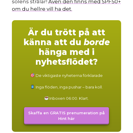
solens strålar!
Även den finns med SPF50+
om du hellre vill ha det.
Är du trött på att
känna att du
borde
hänga med i
nyhetsflödet?
De viktigaste nyheterna förklarade
Inga flöden, inga pushar – bara koll.
Inboxen 06:00. Klart.
Skaffa en GRATIS prenumeration på
Hint här