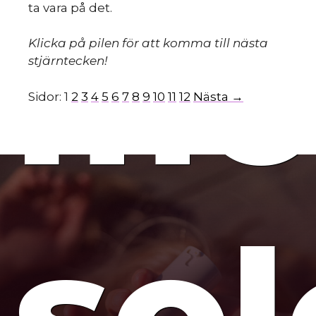
mo
ta vara på det.
Klicka på pilen för att komma till nästa
stjärntecken!
Sidor:
1
2
3
4
5
6
7
8
9
10
11
12
Nästa →
so