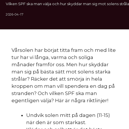
Vilken SPF ska man välja och hur skyddar man sig mot solens stråla
2026-04-17
Vårsolen har börjat titta fram och med lite
tur har vi långa, varma och soliga
månader framför oss. Men hur skyddar
man sig på bästa sätt mot solens starka
strålar? Räcker det att smörja in hela
kroppen om man vill spendera en dag på
stranden? Och vilken SPF ska man
egentligen välja? Här är några riktlinjer!
Undvik solen mitt på dagen (11-15)
när den är som starkast.