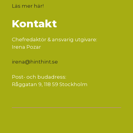
Läs mer här
!
Kontakt
Chefredaktör & ansvarig utgivare:
Irena Pozar
irena@hinthint.se
Post- och budadress:
Råggatan 9, 118 59 Stockholm