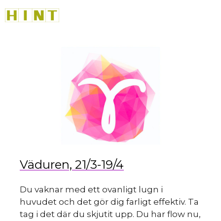
Hoppa
M
till
innehåll
du
Väduren, 21/3-19/4
Du vaknar med ett ovanligt lugn i
huvudet och det gör dig farligt effektiv. Ta
tag i det där du skjutit upp. Du har flow nu,