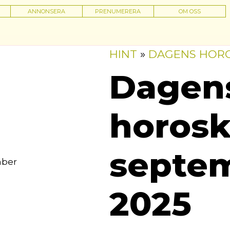
ANNONSERA
PRENUMERERA
OM OSS
HINT
»
DAGENS HOR
Dagen
horosk
septe
2025