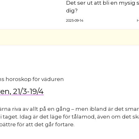
Det ser ut att bli en mysig
dig?
2025-09-14
H
en, 21/3-19/4
gärna riva av allt på en gång – men ibland är det smar
 i taget. Idag är det läge för tålamod, även om det ska
 bättre för att det går fortare.