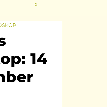
OSKOP
s
op: 14
mber