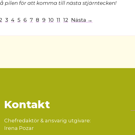
å pilen för att komma till nästa stjärntecken!
2
3
4
5
6
7
8
9
10
11
12
Nästa →
Kontakt
Chefredaktör & ansvarig utgivare:
Irena Pozar