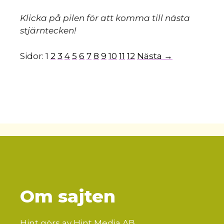
Klicka på pilen för att komma till nästa
stjärntecken!
Sidor:
1
2
3
4
5
6
7
8
9
10
11
12
Nästa →
Om sajten
Hint görs av Hint Media AB