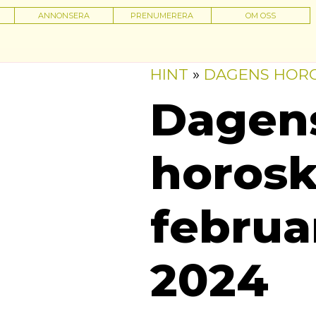
ANNONSERA
PRENUMERERA
OM OSS
HINT
»
DAGENS HOR
Dagen
horosk
februa
2024