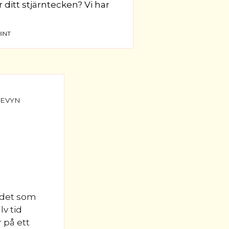
r ditt stjärntecken? Vi har
INT
 det som
lv tid
 på ett