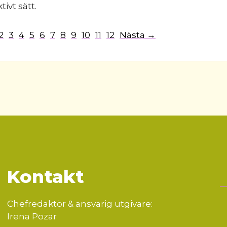
ivt sätt.
2
3
4
5
6
7
8
9
10
11
12
Nästa →
Kontakt
Chefredaktör & ansvarig utgivare:
Irena Pozar