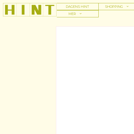
Hoppa
DAGENS HINT
SHOPPING
till
MER
innehåll