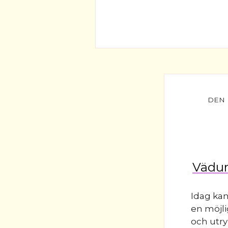
Vädur
Idag ka
en möjli
och utry