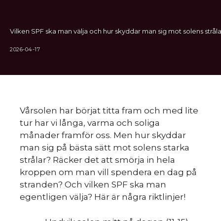
Vilken SPF ska man välja och hur skyddar man sig mot solens stråla
2026-04-17
Vårsolen har börjat titta fram och med lite
tur har vi långa, varma och soliga
månader framför oss. Men hur skyddar
man sig på bästa sätt mot solens starka
strålar? Räcker det att smörja in hela
kroppen om man vill spendera en dag på
stranden? Och vilken SPF ska man
egentligen välja? Här är några riktlinjer!