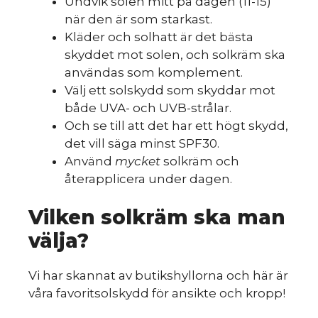
Undvik solen mitt på dagen (11-15)
när den är som starkast.
Kläder och solhatt är det bästa
skyddet mot solen, och solkräm ska
användas som komplement.
Välj ett solskydd som skyddar mot
både UVA- och UVB-strålar.
Och se till att det har ett högt skydd,
det vill säga minst SPF30.
Använd
mycket
solkräm och
återapplicera under dagen.
Vilken solkräm ska man
välja?
Vi har skannat av butikshyllorna och här är
våra favoritsolskydd för ansikte och kropp!