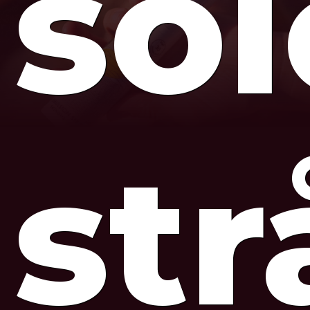
so
str