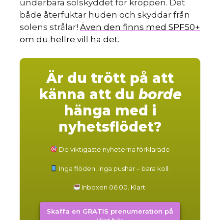
underbara solskyddet för kroppen. Det
både återfuktar huden och skyddar från
solens strålar!
Även den finns med SPF50+
om du hellre vill ha det.
Är du trött på att
känna att du
borde
hänga med i
nyhetsflödet?
De viktigaste nyheterna förklarade
Inga flöden, inga pushar – bara koll.
Inboxen 06:00. Klart.
Skaffa en GRATIS prenumeration på