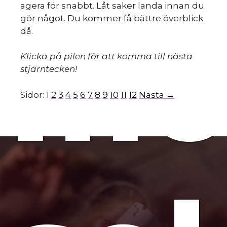
agera för snabbt. Låt saker landa innan du
gör något. Du kommer få bättre överblick
mo
då.
Klicka på pilen för att komma till nästa
stjärntecken!
Sidor:
1
2
3
4
5
6
7
8
9
10
11
12
Nästa →