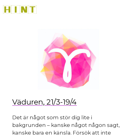
sk
Hoppa
M
till
innehåll
du
Väduren, 21/3-19/4
Det är något som stör dig lite i
bakgrunden – kanske något någon sagt,
kanske bara en känsla. Försök att inte